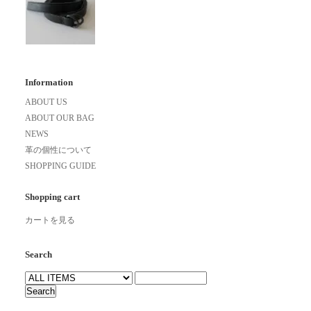
Information
ABOUT US
ABOUT OUR BAG
NEWS
革の個性について
SHOPPING GUIDE
Shopping cart
カートを見る
Search