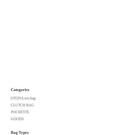
Categories
OTONA eco-bag
CLUTCH BAG
POCHETTE
GOODS
Bag Types