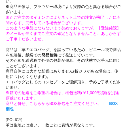
い。
※商品画像は、ブラウザー環境により実際の色と異なる場合がご
ざいます。
またご注文のタイミングによりネット上での注文が完了したにも
関わらず、完売している場合がございます。
このような事態にならないよう努めておりますが、【受注確認】
のメールが届くまでご注文の確定となりませんこと、あしからず
ご了承くださいませ。
商品は「革のエコバッグ」を謳っているため、ビニール袋で商品
を包装後、紙袋での
簡易包装
にて発送しています。
そのため配送過程で外側の包装が傷み、その状態でお手元に届く
ことがございます。
商品自体には大きな影響はありません(折ジワがある場合は、使
用につれなくなります)。
エコバッグとしてのコンセプトをご理解頂き、予めご了承くださ
いませ。
※箱での配送をご希望の場合は、梱包送料(￥1,000/税別)を別途
頂戴いたします。
商品と併せ、こちらからBOX梱包をご注文ください。→
BOX
梱包
[POLICY]
革は生地とは違い、一枚ごとに表情が異なります。