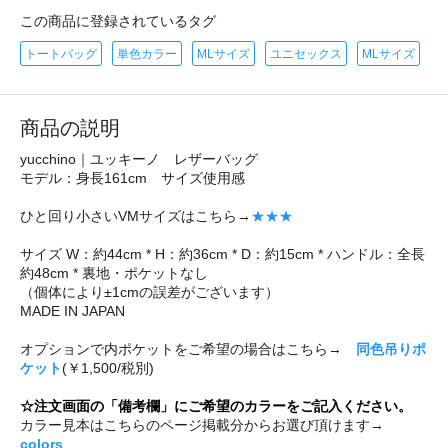
この商品に登録されているタグ
トートバッグ
単色カラー
MLサイズ
ユニセックス
MLサイズ
商品の説明
yucchino｜ユッキーノ レザーバッグ
モデル：身長161cm サイズ使用感
ひと回り小さいVMサイズはこちら→
★★★
サイズ W：約44cm * H：約36cm * D：約15cm * ハンドル：全長
約48cm * 裏地・ポケットなし
（個体により±1cmの誤差がございます）
MADE IN JAPAN
オプションで内ポケットをご希望の場合はこちら→
同色吊りポ
ケット
(￥1,500/税別)
☆注文画面の「備考欄」にご希望のカラーをご記入ください。
カラー見本はこちらのページ掲載分からお選び頂けます→
colors