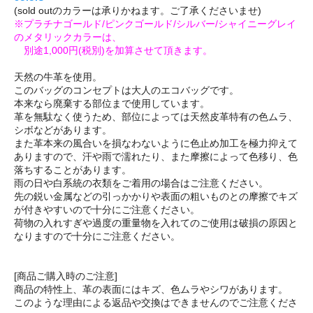
(sold outのカラーは承りかねます。ご了承くださいませ)
※プラチナゴールド/ピンクゴールド/シルバー/シャイニーグレイ
のメタリックカラーは、
別途1,000円(税別)を加算させて頂きます。
天然の牛革を使用。
このバッグのコンセプトは大人のエコバッグです。
本来なら廃棄する部位まで使用しています。
革を無駄なく使うため、部位によっては天然皮革特有の色ムラ、
シボなどがあります。
また革本来の風合いを損なわないように色止め加工を極力抑えて
ありますので、汗や雨で濡れたり、また摩擦によって色移り、色
落ちすることがあります。
雨の日や白系統の衣類をご着用の場合はご注意ください。
先の鋭い金属などの引っかかりや表面の粗いものとの摩擦でキズ
が付きやすいので十分にご注意ください。
荷物の入れすぎや過度の重量物を入れてのご使用は破損の原因と
なりますので十分にご注意ください。
[商品ご購入時のご注意]
商品の特性上、革の表面にはキズ、色ムラやシワがあります。
このような理由による返品や交換はできませんのでご注意くださ