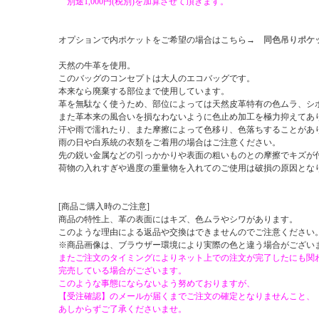
別途1,000円(税別)を加算させて頂きます。
オプションで内ポケットをご希望の場合はこちら→
同色吊りポケ
天然の牛革を使用。
このバッグのコンセプトは大人のエコバッグです。
本来なら廃棄する部位まで使用しています。
革を無駄なく使うため、部位によっては天然皮革特有の色ムラ、シ
また革本来の風合いを損なわないように色止め加工を極力抑えてあ
汗や雨で濡れたり、また摩擦によって色移り、色落ちすることがあ
雨の日や白系統の衣類をご着用の場合はご注意ください。
先の鋭い金属などの引っかかりや表面の粗いものとの摩擦でキズが
荷物の入れすぎや過度の重量物を入れてのご使用は破損の原因とな
[商品ご購入時のご注意]
商品の特性上、革の表面にはキズ、色ムラやシワがあります。
このような理由による返品や交換はできませんのでご注意ください
※商品画像は、ブラウザー環境により実際の色と違う場合がござい
またご注文のタイミングによりネット上での注文が完了したにも関
完売している場合がございます。
このような事態にならないよう努めておりますが、
【受注確認】のメールが届くまでご注文の確定となりませんこと、
あしからずご了承くださいませ。