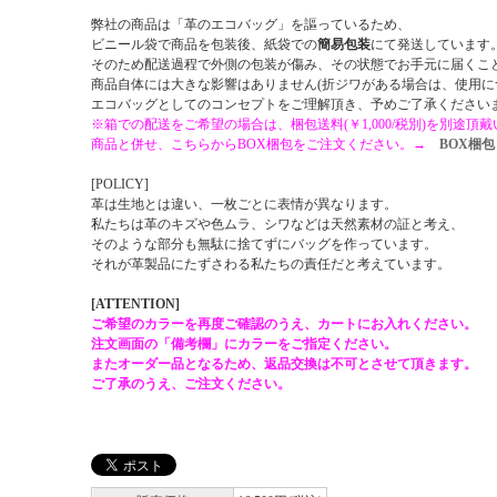
弊社の商品は「革のエコバッグ」を謳っているため、
ビニール袋で商品を包装後、紙袋での
簡易包装
にて発送しています
そのため配送過程で外側の包装が傷み、その状態でお手元に届くこ
商品自体には大きな影響はありません(折ジワがある場合は、使用に
エコバッグとしてのコンセプトをご理解頂き、予めご了承ください
※箱での配送をご希望の場合は、梱包送料(￥1,000/税別)を別途頂
商品と併せ、こちらからBOX梱包をご注文ください。→
BOX梱包
[POLICY]
革は生地とは違い、一枚ごとに表情が異なります。
私たちは革のキズや色ムラ、シワなどは天然素材の証と考え、
そのような部分も無駄に捨てずにバッグを作っています。
それが革製品にたずさわる私たちの責任だと考えています。
[ATTENTION]
ご希望のカラーを再度ご確認のうえ、カートにお入れください。
注文画面の「備考欄」にカラーをご指定ください。
またオーダー品となるため、返品交換は不可とさせて頂きます。
ご了承のうえ、ご注文ください。