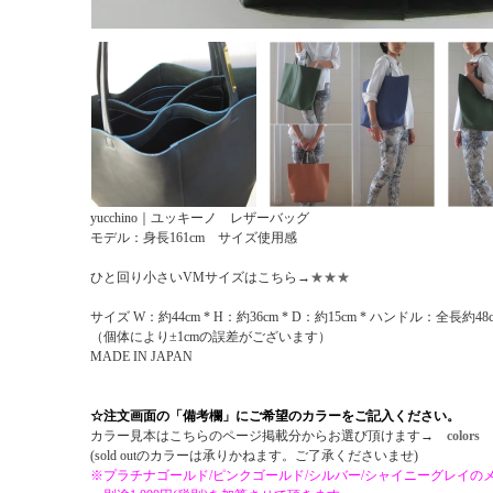
yucchino｜ユッキーノ レザーバッグ
モデル：身長161cm サイズ使用感
ひと回り小さいVMサイズはこちら→
★★★
サイズ W：約44cm * H：約36cm * D：約15cm * ハンドル：全長約
（個体により±1cmの誤差がございます）
MADE IN JAPAN
☆注文画面の「備考欄」にご希望のカラーをご記入ください。
カラー見本はこちらのページ掲載分からお選び頂けます→
colors
(sold outのカラーは承りかねます。ご了承くださいませ)
※プラチナゴールド/ピンクゴールド/シルバー/シャイニーグレイの