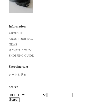
Information
ABOUT US
ABOUT OUR BAG
NEWS
革の個性について
SHOPPING GUIDE
Shopping cart
カートを見る
Search