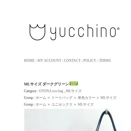
yucchino｜ユッキーノ 大人のための革のエコバッグ
HOME
-
MY ACCOUNT
-
CONTACT
-
POLICY
-
TERMS
MLサイズ ダークグリーン
Category :
OTONA eco-bag
,
MLサイズ
Group :
ホーム
＞
トートバッグ
＞
単色カラー
＞
MLサイズ
Group :
ホーム
＞
ユニセックス
＞
MLサイズ