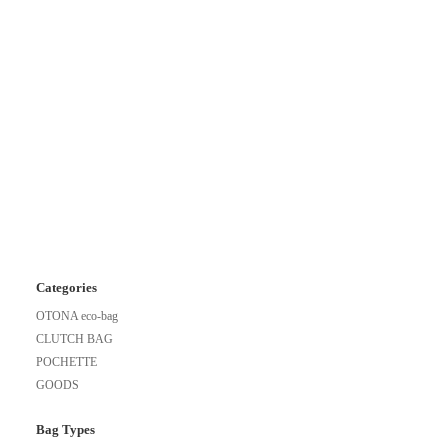
Categories
OTONA eco-bag
CLUTCH BAG
POCHETTE
GOODS
Bag Types