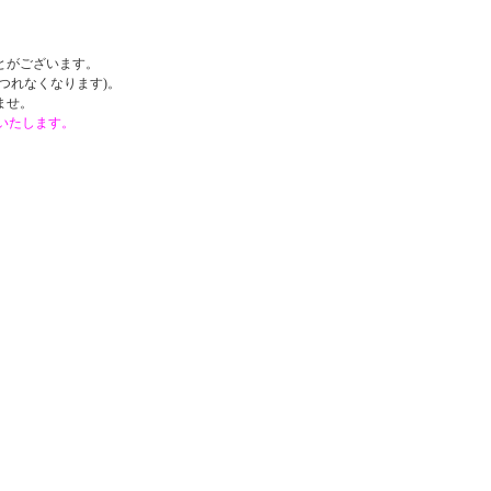
。
とがございます。
つれなくなります)。
ませ。
戴いたします。