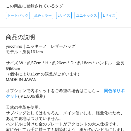
この商品に登録されているタグ
トートバッグ
単色カラー
Lサイズ
ユニセックス
Lサイズ
商品の説明
yucchino｜ユッキーノ レザーバッグ
モデル：身長161cm
サイズ W：約57cm * H：約26cm * D：約18cm * ハンドル：全長
約50cm
（個体により±1cmの誤差がございます）
MADE IN JAPAN
オプションで内ポケットをご希望の場合はこちら→
同色吊りポ
ケット
(￥1,500/税別)
天然の牛革を使用。
サブバッグとしてはもちろん、メイン使いにも。軽量化のため、
あえて裏地はつけていません。
ハンドルに付けた金のプレートがアクセントの大人仕様です。
肩にかけても手に持っても馴染むよう、細めのハンドルにしまし