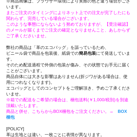
※商品画像は、ブラウザー環境により実際の色と違う場合がござ
います。
またご注文のタイミングによりネット上での注文が完了したにも
関わらず、完売している場合がございます。
このような事態にならないよう努めておりますが、【受注確認】
のメールが届くまでご注文の確定となりませんこと、あしからず
ご了承くださいませ。
弊社の商品は「革のエコバッグ」を謳っているため、
ビニール袋で商品を包装後、紙袋での
簡易包装
にて発送していま
す。
そのため配送過程で外側の包装が傷み、その状態でお手元に届く
ことがございます。
商品自体には大きな影響はありません(折ジワがある場合は、使
用につれなくなります)。
エコバッグとしてのコンセプトをご理解頂き、予めご了承くださ
いませ。
※箱での配送をご希望の場合は、梱包送料(￥1,000/税別)を別途
頂戴いたします。
商品と併せ、こちらからBOX梱包をご注文ください。→
BOX
梱包
[POLICY]
革は生地とは違い、一枚ごとに表情が異なります。