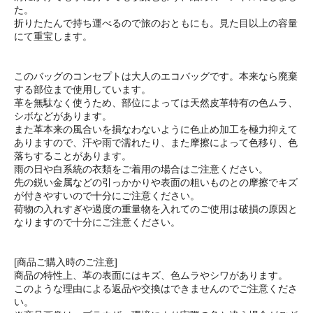
た。
折りたたんで持ち運べるので旅のおともにも。見た目以上の容量
にて重宝します。
このバッグのコンセプトは大人のエコバッグです。本来なら廃棄
する部位まで使用しています。
革を無駄なく使うため、部位によっては天然皮革特有の色ムラ、
シボなどがあります。
また革本来の風合いを損なわないように色止め加工を極力抑えて
ありますので、汗や雨で濡れたり、また摩擦によって色移り、色
落ちすることがあります。
雨の日や白系統の衣類をご着用の場合はご注意ください。
先の鋭い金属などの引っかかりや表面の粗いものとの摩擦でキズ
が付きやすいので十分にご注意ください。
荷物の入れすぎや過度の重量物を入れてのご使用は破損の原因と
なりますので十分にご注意ください。
[商品ご購入時のご注意]
商品の特性上、革の表面にはキズ、色ムラやシワがあります。
このような理由による返品や交換はできませんのでご注意くださ
い。