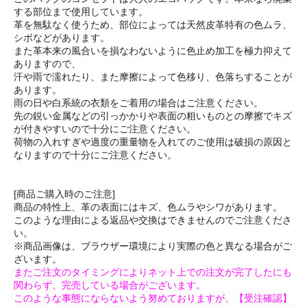
する部位まで使用しています。
革を無駄なく使うため、部位によっては天然皮革特有の色ムラ、
シボなどがあります。
また革本来の風合いを損なわないように色止め加工を極力抑えて
ありますので、
汗や雨で濡れたり、また摩擦によって色移り、色落ちすることが
あります。
雨の日や白系統の衣類をご着用の場合はご注意ください。
先の鋭い金属などの引っかかりや表面の粗いものとの摩擦でキズ
が付きやすいので十分にご注意ください。
荷物の入れすぎや過度の重量物を入れてのご使用は破損の原因と
なりますので十分にご注意ください。
[商品ご購入時のご注意]
商品の特性上、革の表面にはキズ、色ムラやシワがあります。
このような理由による返品や交換はできませんのでご注意くださ
い。
※商品画像は、ブラウザー環境により実際の色と異なる場合がご
ざいます。
またご注文のタイミングによりネット上での注文が完了したにも
関わらず、完売している場合がございます。
このような事態にならないよう努めておりますが、【受注確認】