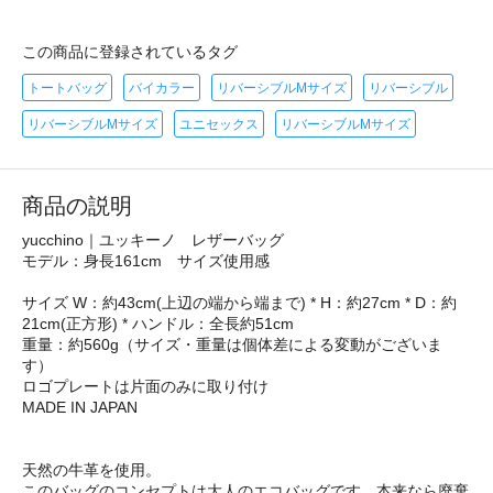
この商品に登録されているタグ
トートバッグ
バイカラー
リバーシブルMサイズ
リバーシブル
リバーシブルMサイズ
ユニセックス
リバーシブルMサイズ
商品の説明
yucchino｜ユッキーノ レザーバッグ
モデル：身長161cm サイズ使用感
サイズ W：約43cm(上辺の端から端まで) * H：約27cm * D：約
21cm(正方形) * ハンドル：全長約51cm
重量：約560g（サイズ・重量は個体差による変動がございま
す）
ロゴプレートは片面のみに取り付け
MADE IN JAPAN
天然の牛革を使用。
このバッグのコンセプトは大人のエコバッグです。本来なら廃棄