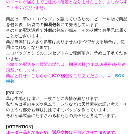
のメールが届くまでご注文の確定となりませんこと、あしからず
ご了承くださいませ。
商品は「革のエコバッグ」を謳っているため、ビニール袋で商品
を包装後、紙袋での
簡易包装
にて発送しています。
そのため配送過程で外側の包装が傷み、その状態でお手元に届く
ことがございます。
商品自体には大きな影響はありません(折ジワがある場合は、使
用につれなくなります)。
エコバッグとしてのコンセプトをご理解頂き、予めご了承くださ
いませ。
※箱での配送をご希望の場合は、梱包送料(￥1,000/税別)を別途
頂戴いたします。
商品と併せ、こちらからBOX梱包をご注文ください。→
BOX
梱包
[POLICY]
革は生地とは違い、一枚ごとに表情が異なります。
私たちは革のキズや色ムラ、シワなどは天然素材の証と考え、そ
のような部分も無駄に捨てずにバッグを作っています。
それが革製品にたずさわる私たちの責任だと考えています。
[ATTENTION]
オーダー品となるため、返品交換は不可とさせて頂きます。