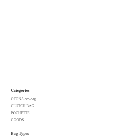
Categories
OTONA eco-bag
CLUTCH BAG
POCHETTE
GOODS
Bag Types