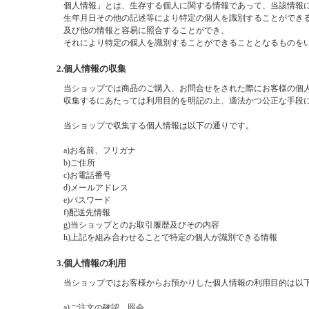
個人情報」とは、生存する個人に関する情報であって、当該情報
生年月日その他の記述等により特定の個人を識別することができ
及び他の情報と容易に照合することができ、
それにより特定の個人を識別することができることとなるものを
2.個人情報の収集
当ショップでは商品のご購入、お問合せをされた際にお客様の個
収集するにあたっては利用目的を明記の上、適法かつ公正な手段
当ショップで収集する個人情報は以下の通りです。
a)お名前、フリガナ
b)ご住所
c)お電話番号
d)メールアドレス
e)パスワード
f)配送先情報
g)当ショップとのお取引履歴及びその内容
h)上記を組み合わせることで特定の個人が識別できる情報
3.個人情報の利用
当ショップではお客様からお預かりした個人情報の利用目的は以
a)ご注文の確認、照会