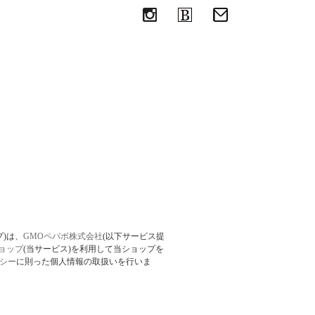
めの革のエコバッグ
プ)は、
GMOペパボ株式会社
(以下サービス提
ョップ
(当サービス)を利用して当ショップを
シー
に則った個人情報の取扱いを行いま