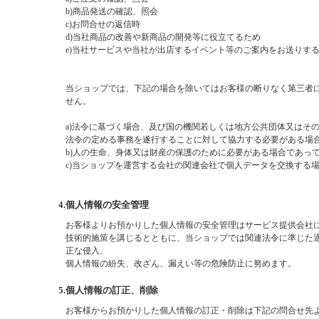
b)商品発送の確認、照会
c)お問合せの返信時
d)当社商品の改善や新商品の開発等に役立てるため
e)当社サービスや当社が出店するイベント等のご案内をお送りす
当ショップでは、下記の場合を除いてはお客様の断りなく第三者
せん。
a)法令に基づく場合、及び国の機関若しくは地方公共団体又はそ
法令の定める事務を遂行することに対して協力する必要がある場
b)人の生命、身体又は財産の保護のために必要がある場合であっ
c)当ショップを運営する会社の関連会社で個人データを交換する
4.個人情報の安全管理
お客様よりお預かりした個人情報の安全管理はサービス提供会社
技術的施策を講じるとともに、当ショップでは関連法令に準じた
正な侵入、
個人情報の紛失、改ざん、漏えい等の危険防止に努めます。
5.個人情報の訂正、削除
お客様からお預かりした個人情報の訂正・削除は下記の問合せ先