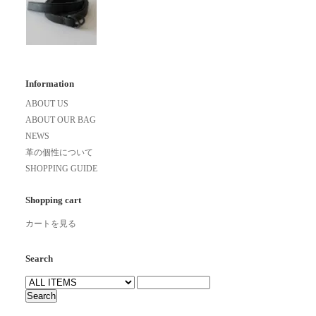
Information
ABOUT US
ABOUT OUR BAG
NEWS
革の個性について
SHOPPING GUIDE
Shopping cart
カートを見る
Search