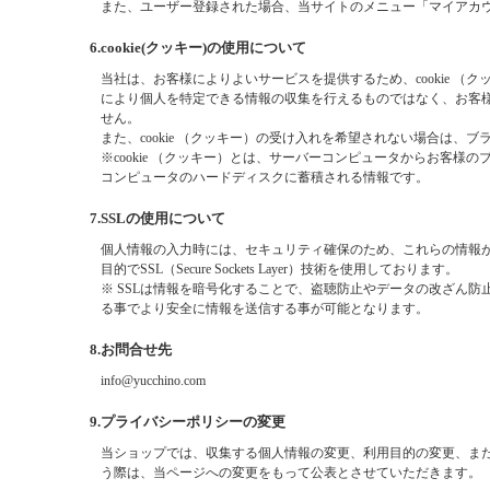
また、ユーザー登録された場合、当サイトのメニュー「マイアカ
6.cookie(クッキー)の使用について
当社は、お客様によりよいサービスを提供するため、cookie （
により個人を特定できる情報の収集を行えるものではなく、お客
せん。
また、cookie （クッキー）の受け入れを希望されない場合は、
※cookie （クッキー）とは、サーバーコンピュータからお客様
コンピュータのハードディスクに蓄積される情報です。
7.SSLの使用について
個人情報の入力時には、セキュリティ確保のため、これらの情報
目的でSSL（Secure Sockets Layer）技術を使用しております。
※ SSLは情報を暗号化することで、盗聴防止やデータの改ざん防
る事でより安全に情報を送信する事が可能となります。
8.お問合せ先
info@yucchino.com
9.プライバシーポリシーの変更
当ショップでは、収集する個人情報の変更、利用目的の変更、ま
う際は、当ページへの変更をもって公表とさせていただきます。