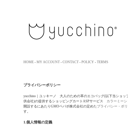
yucchino｜ユッキーノ 大人のた
HOME
-
MY ACCOUNT
-
CONTACT
-
POLICY
-
TERMS
プライバシーポリシー
yucchino｜ユッキーノ 大人のための革のエコバッグ(以下当ショッ
供会社)の提供するショッピングカートASPサービス
カラーミーシ
開設するにあたりGMOペパボ株式会社の定めた
プライバシー・ポリ
す。
1.個人情報の定義