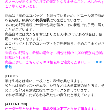
のメールが届くまでご注文の確定となりませんこと、あしからず
ご了承くださいませ。
商品は「革のエコバッグ」を謳っているため、ビニール袋で商品
を包装後、紙袋での
簡易包装
にて発送しています。
そのため配送過程で外側の包装が傷み、その状態でお手元に届く
ことがございます。
商品自体には大きな影響はありません(折ジワがある場合は、使
用につれなくなります)。
エコバッグとしてのコンセプトをご理解頂き、予めご了承くださ
いませ。
※箱での配送をご希望の場合は、梱包送料(￥1,000/税別)を別途
頂戴いたします。
商品と併せ、こちらからBOX梱包をご注文ください。→
BOX
梱包
[POLICY]
革は生地とは違い、一枚ごとに表情が異なります。
私たちは革のキズや色ムラ、シワなどは天然素材の証と考え、そ
のような部分も無駄に捨てずにバッグを作っています。
それが革製品にたずさわる私たちの責任だと考えています。
[ATTENTION]
オーダー品となるため、返品交換は不可とさせて頂きます。