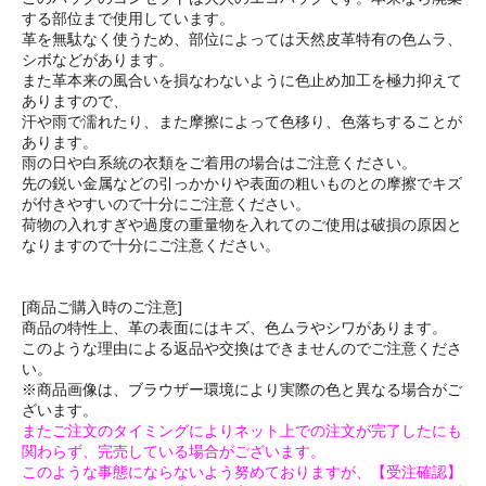
する部位まで使用しています。
革を無駄なく使うため、部位によっては天然皮革特有の色ムラ、
シボなどがあります。
また革本来の風合いを損なわないように色止め加工を極力抑えて
ありますので、
汗や雨で濡れたり、また摩擦によって色移り、色落ちすることが
あります。
雨の日や白系統の衣類をご着用の場合はご注意ください。
先の鋭い金属などの引っかかりや表面の粗いものとの摩擦でキズ
が付きやすいので十分にご注意ください。
荷物の入れすぎや過度の重量物を入れてのご使用は破損の原因と
なりますので十分にご注意ください。
[商品ご購入時のご注意]
商品の特性上、革の表面にはキズ、色ムラやシワがあります。
このような理由による返品や交換はできませんのでご注意くださ
い。
※商品画像は、ブラウザー環境により実際の色と異なる場合がご
ざいます。
またご注文のタイミングによりネット上での注文が完了したにも
関わらず、完売している場合がございます。
このような事態にならないよう努めておりますが、【受注確認】