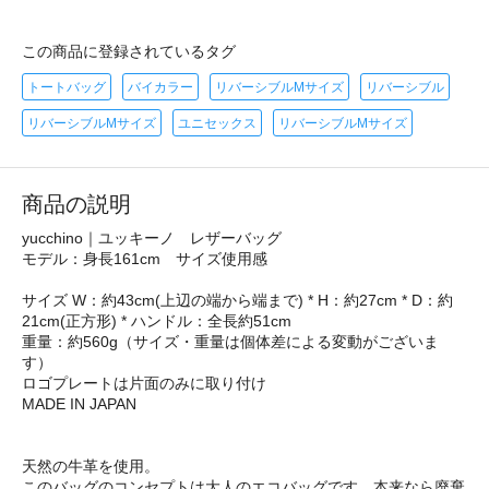
この商品に登録されているタグ
トートバッグ
バイカラー
リバーシブルMサイズ
リバーシブル
リバーシブルMサイズ
ユニセックス
リバーシブルMサイズ
商品の説明
yucchino｜ユッキーノ レザーバッグ
モデル：身長161cm サイズ使用感
サイズ W：約43cm(上辺の端から端まで) * H：約27cm * D：約
21cm(正方形) * ハンドル：全長約51cm
重量：約560g（サイズ・重量は個体差による変動がございま
す）
ロゴプレートは片面のみに取り付け
MADE IN JAPAN
天然の牛革を使用。
このバッグのコンセプトは大人のエコバッグです。本来なら廃棄