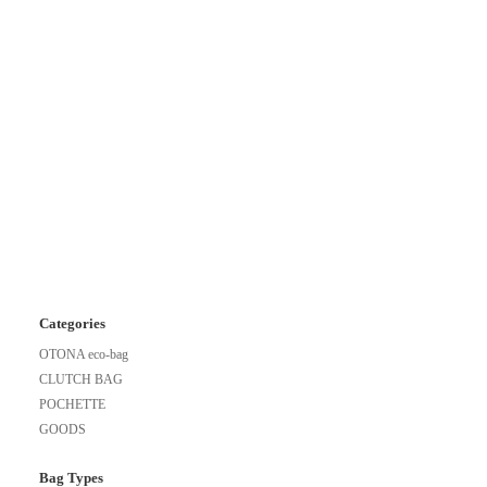
Categories
OTONA eco-bag
CLUTCH BAG
POCHETTE
GOODS
Bag Types