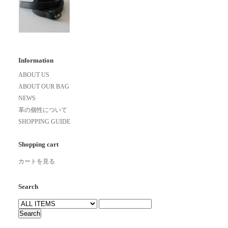
Information
ABOUT US
ABOUT OUR BAG
NEWS
革の個性について
SHOPPING GUIDE
Shopping cart
カートを見る
Search