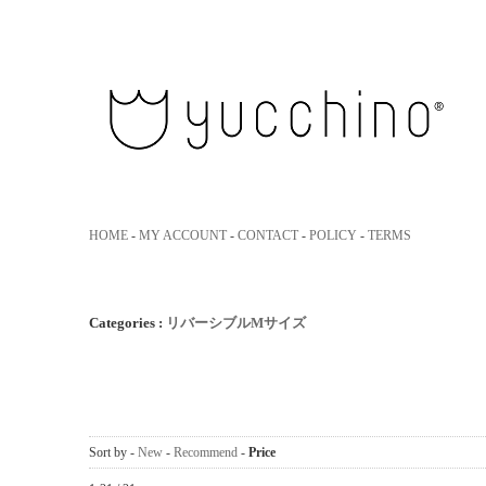
yucchino｜ユッキーノ 大人のた
HOME
-
MY ACCOUNT
-
CONTACT
-
POLICY
-
TERMS
Categories :
リバーシブルMサイズ
Sort by -
New
-
Recommend
-
Price