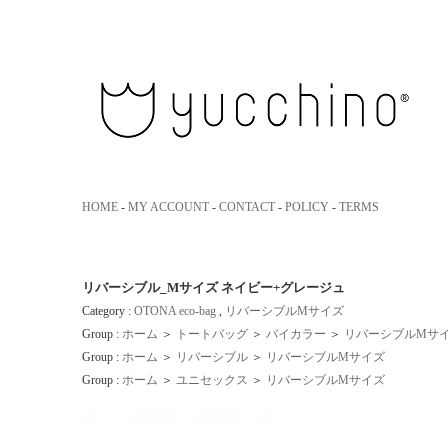
yucchino｜ユッキーノ 大人のための革のエコバッグ
HOME
-
MY ACCOUNT
-
CONTACT
-
POLICY
-
TERMS
リバーシブル_Mサイズ ネイビー+グレージュ
Category :
OTONA eco-bag
,
リバーシブルMサイズ
Group :
ホーム
＞
トートバッグ
＞
バイカラー
＞
リバーシブルMサ
Group :
ホーム
＞
リバーシブル
＞
リバーシブルMサイズ
Group :
ホーム
＞
ユニセックス
＞
リバーシブルMサイズ