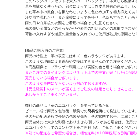
このバッグのコンセプトは大人のエコバッグです。本来なら廃棄す
革を無駄なく使うため、部位によっては天然皮革特有の色ムラ、シ
また革本来の風合いを損なわないように色止め加工を極力抑えてあ
汗や雨で濡れたり、また摩擦によって色移り、色落ちすることがあ
雨の日や白系統の衣類をご着用の場合はご注意ください。
先の鋭い金属などの引っかかりや表面の粗いものとの摩擦でキズが
荷物の入れすぎや過度の重量物を入れてのご使用は破損の原因とな
[商品ご購入時のご注意]
商品の特性上、革の表面にはキズ、色ムラやシワがあります。
このような理由による返品や交換はできませんのでご注意ください
※商品画像は、ブラウザー環境により実際の色と違う場合がござい
またご注文のタイミングによりネット上での注文が完了したにも関
完売している場合がございます。
このような事態にならないよう努めておりますが、
【受注確認】のメールが届くまでご注文の確定となりませんこと、
あしからずご了承くださいませ。
弊社の商品は「革のエコバッグ」を謳っているため、
ビニール袋で商品を包装後、紙袋での
簡易包装
にて発送しています
そのため配送過程で外側の包装が傷み、その状態でお手元に届くこ
商品自体には大きな影響はありません(折ジワがある場合は、使用に
エコバッグとしてのコンセプトをご理解頂き、予めご了承ください
※箱での配送をご希望の場合は、梱包送料(￥1,000/税別)を別途頂