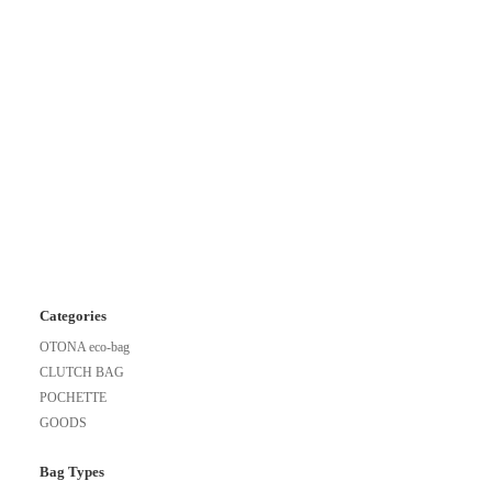
Categories
OTONA eco-bag
CLUTCH BAG
POCHETTE
GOODS
Bag Types