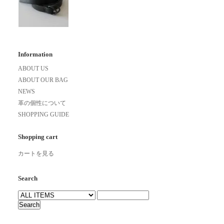
Information
ABOUT US
ABOUT OUR BAG
NEWS
革の個性について
SHOPPING GUIDE
Shopping cart
カートを見る
Search