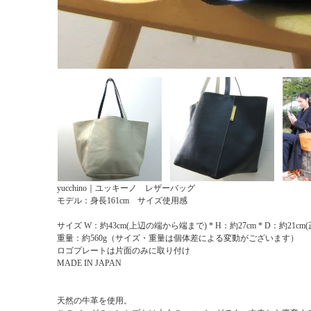
yucchino｜ユッキーノ レザーバッグ
モデル：身長161cm サイズ使用感
サイズ W：約43cm(上辺の端から端まで) * H：約27cm * D：約21cm
重量：約560g（サイズ・重量は個体差による変動がございます）
ロゴプレートは片面のみに取り付け
MADE IN JAPAN
天然の牛革を使用。