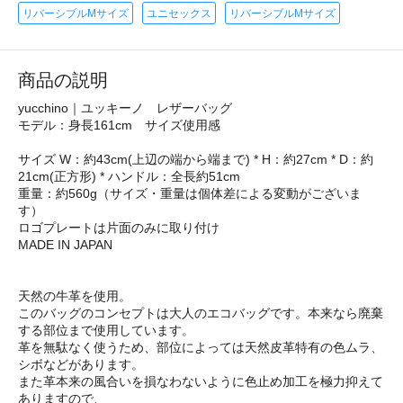
リバーシブルMサイズ
ユニセックス
リバーシブルMサイズ
商品の説明
yucchino｜ユッキーノ レザーバッグ
モデル：身長161cm サイズ使用感
サイズ W：約43cm(上辺の端から端まで) * H：約27cm * D：約
21cm(正方形) * ハンドル：全長約51cm
重量：約560g（サイズ・重量は個体差による変動がございま
す）
ロゴプレートは片面のみに取り付け
MADE IN JAPAN
天然の牛革を使用。
このバッグのコンセプトは大人のエコバッグです。本来なら廃棄
する部位まで使用しています。
革を無駄なく使うため、部位によっては天然皮革特有の色ムラ、
シボなどがあります。
また革本来の風合いを損なわないように色止め加工を極力抑えて
ありますので、