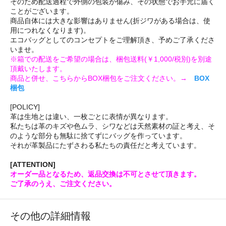
そのため配送過程で外側の包装が傷み、その状態でお手元に届く
ことがございます。
商品自体には大きな影響はありません(折ジワがある場合は、使
用につれなくなります)。
エコバッグとしてのコンセプトをご理解頂き、予めご了承くださ
いませ。
※箱での配送をご希望の場合は、梱包送料(￥1,000/税別)を別途
頂戴いたします。
商品と併せ、こちらからBOX梱包をご注文ください。→
BOX
梱包
[POLICY]
革は生地とは違い、一枚ごとに表情が異なります。
私たちは革のキズや色ムラ、シワなどは天然素材の証と考え、そ
のような部分も無駄に捨てずにバッグを作っています。
それが革製品にたずさわる私たちの責任だと考えています。
[ATTENTION]
オーダー品となるため、返品交換は不可とさせて頂きます。
ご了承のうえ、ご注文ください。
その他の詳細情報