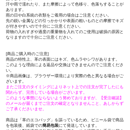
汗や雨で濡れたり、また摩擦によって色移り、色落ちすることが
あります。
雨の日や白系統の衣類をご着用の場合はご注意ください。
先の鋭い金属などの引っかかりや表面の粗いものとの摩擦でキズ
が付きやすいので十分にご注意ください。
荷物の入れすぎや過度の重量物を入れてのご使用は破損の原因と
なりますので十分にご注意ください。
[商品ご購入時のご注意]
商品の特性上、革の表面にはキズ、色ムラやシワがあります。
このような理由による返品や交換はできませんのでご注意くださ
い。
※商品画像は、ブラウザー環境により実際の色と異なる場合がご
ざいます。
またご注文のタイミングによりネット上での注文が完了したにも
関わらず、完売している場合がございます。
このような事態にならないよう努めておりますが、【受注確認】
のメールが届くまでご注文の確定となりませんこと、あしからず
ご了承くださいませ。
商品は「革のエコバッグ」を謳っているため、ビニール袋で商品
を包装後、紙袋での
簡易包装
にて発送しています。