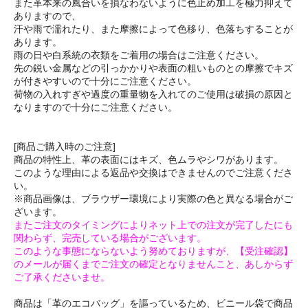
また革本来の風合いを損なわないように色止め加工を極力抑えて
ありますので、
汗や雨で濡れたり、また摩擦によって色移り、色落ちすることが
あります。
雨の日や白系統の衣類をご着用の場合はご注意ください。
先の鋭い金属などの引っかかりや表面の粗いものとの摩擦でキズ
が付きやすいので十分にご注意ください。
荷物の入れすぎや過度の重量物を入れてのご使用は破損の原因と
なりますので十分にご注意ください。
[商品ご購入時のご注意]
商品の特性上、革の表面にはキズ、色ムラやシワがあります。
このような理由による返品や交換はできませんのでご注意くださ
い。
※商品画像は、ブラウザー環境により実際の色と異なる場合がご
ざいます。
またご注文のタイミングによりネット上での注文が完了したにも
関わらず、完売している場合がございます。
このような事態にならないよう努めておりますが、【受注確認】
のメールが届くまでご注文の確定となりませんこと、あしからず
ご了承くださいませ。
商品は「革のエコバッグ」を謳っているため、ビニール袋で商品