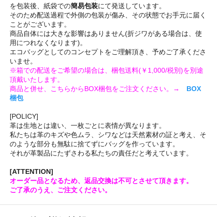
を包装後、紙袋での
簡易包装
にて発送しています。
そのため配送過程で外側の包装が傷み、その状態でお手元に届く
ことがございます。
商品自体には大きな影響はありません(折ジワがある場合は、使
用につれなくなります)。
エコバッグとしてのコンセプトをご理解頂き、予めご了承くださ
いませ。
※箱での配送をご希望の場合は、梱包送料(￥1,000/税別)を別途
頂戴いたします。
商品と併せ、こちらからBOX梱包をご注文ください。→
BOX
梱包
[POLICY]
革は生地とは違い、一枚ごとに表情が異なります。
私たちは革のキズや色ムラ、シワなどは天然素材の証と考え、そ
のような部分も無駄に捨てずにバッグを作っています。
それが革製品にたずさわる私たちの責任だと考えています。
[ATTENTION]
オーダー品となるため、返品交換は不可とさせて頂きます。
ご了承のうえ、ご注文ください。