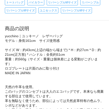
トートバッグ
バイカラー
リバーシブルMサイズ
リバーシブル
リバーシブルMサイズ
ユニセックス
リバーシブルMサイズ
商品の説明
yucchino｜ユッキーノ レザーバッグ
モデル：身長161cm サイズ使用感
サイズ W：約43cm(上辺の端から端まで) * H：約27cm * D：約
21cm(正方形) * ハンドル：全長約51cm
重量：約560g（サイズ・重量は個体差による変動がございま
す）
ロゴプレートは片面のみに取り付け
MADE IN JAPAN
天然の牛革を使用。
このバッグのコンセプトは大人のエコバッグです。本来なら廃棄
する部位まで使用しています。
革を無駄なく使うため、部位によっては天然皮革特有の色ムラ、
シボなどがあります。