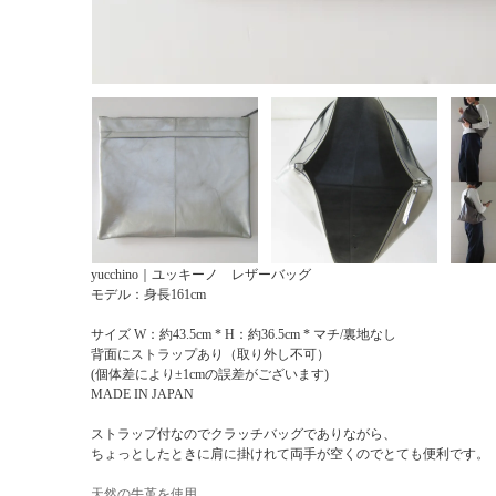
yucchino｜ユッキーノ レザーバッグ
モデル：身長161cm
サイズ W：約43.5cm * H：約36.5cm * マチ/裏地なし
背面にストラップあり（取り外し不可）
(個体差により±1cmの誤差がございます)
MADE IN JAPAN
ストラップ付なのでクラッチバッグでありながら、
ちょっとしたときに肩に掛けれて両手が空くのでとても便利です。
天然の牛革を使用。