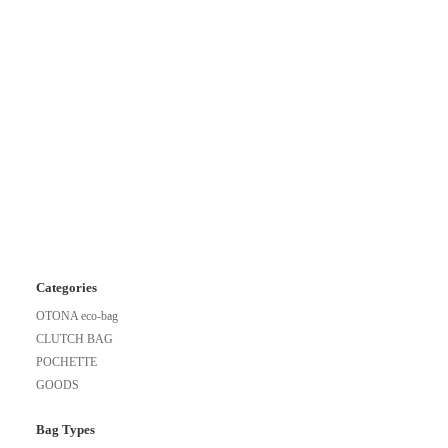
Categories
OTONA eco-bag
CLUTCH BAG
POCHETTE
GOODS
Bag Types