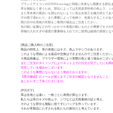
ブランドアイコンのOTONA eco-bagと同様に本来なら廃棄する部
革を無駄なく使うため、部位によっては天然皮革特有の色ムラ、シ
また革本来の風合いを損なわないように色止め加工を極力抑えてあ
汗や雨で濡れたり、また摩擦によって色移り、色落ちすることがあ
雨の日や白系統の衣類をご着用の場合はご注意ください。
先の鋭い金属などの引っかかりや表面の粗いものとの摩擦でキズが
荷物の入れすぎや過度の重量物を入れてのご使用は破損の原因とな
[商品ご購入時のご注意]
商品の特性上、革の表面にはキズ、色ムラやシワがあります。
このような理由による返品や交換はできませんのでご注意ください
※商品画像は、ブラウザー環境により実際の色と違う場合がござい
またご注文のタイミングによりネット上での注文が完了したにも関
完売している場合がございます。
このような事態にならないよう努めておりますが、
【受注確認】のメールが届くまでご注文の確定となりませんこと、
あしからずご了承くださいませ。
[POLICY]
革は生地とは違い、一枚ごとに表情が異なります。
私たちは革のキズや色ムラ、シワなどは天然素材の証と考え、
そのような部分も無駄に捨てずにバッグを作っています。
それが革製品にたずさわる私たちの責任だと考えています。