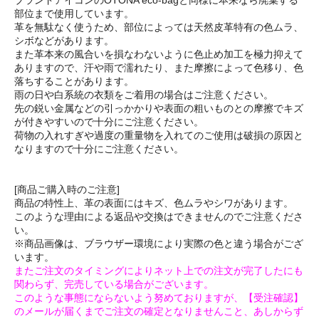
ブランドアイコンのOTONA eco-bagと同様に本来なら廃棄する
部位まで使用しています。
革を無駄なく使うため、部位によっては天然皮革特有の色ムラ、
シボなどがあります。
また革本来の風合いを損なわないように色止め加工を極力抑えて
ありますので、汗や雨で濡れたり、また摩擦によって色移り、色
落ちすることがあります。
雨の日や白系統の衣類をご着用の場合はご注意ください。
先の鋭い金属などの引っかかりや表面の粗いものとの摩擦でキズ
が付きやすいので十分にご注意ください。
荷物の入れすぎや過度の重量物を入れてのご使用は破損の原因と
なりますので十分にご注意ください。
[商品ご購入時のご注意]
商品の特性上、革の表面にはキズ、色ムラやシワがあります。
このような理由による返品や交換はできませんのでご注意くださ
い。
※商品画像は、ブラウザー環境により実際の色と違う場合がござ
います。
またご注文のタイミングによりネット上での注文が完了したにも
関わらず、完売している場合がございます。
このような事態にならないよう努めておりますが、【受注確認】
のメールが届くまでご注文の確定となりませんこと、あしからず