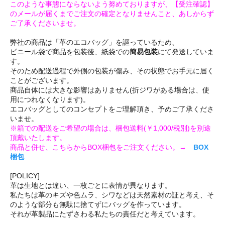
このような事態にならないよう努めておりますが、【受注確認】
のメールが届くまでご注文の確定となりませんこと、あしからず
ご了承くださいませ。
弊社の商品は「革のエコバッグ」を謳っているため、
ビニール袋で商品を包装後、紙袋での
簡易包装
にて発送していま
す。
そのため配送過程で外側の包装が傷み、その状態でお手元に届く
ことがございます。
商品自体には大きな影響はありません(折ジワがある場合は、使
用につれなくなります)。
エコバッグとしてのコンセプトをご理解頂き、予めご了承くださ
いませ。
※箱での配送をご希望の場合は、梱包送料(￥1,000/税別)を別途
頂戴いたします。
商品と併せ、こちらからBOX梱包をご注文ください。→
BOX
梱包
[POLICY]
革は生地とは違い、一枚ごとに表情が異なります。
私たちは革のキズや色ムラ、シワなどは天然素材の証と考え、そ
のような部分も無駄に捨てずにバッグを作っています。
それが革製品にたずさわる私たちの責任だと考えています。