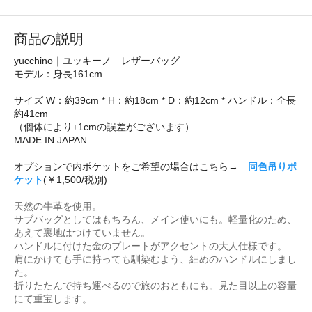
商品の説明
yucchino｜ユッキーノ レザーバッグ
モデル：身長161cm
サイズ W：約39cm * H：約18cm * D：約12cm * ハンドル：全長
約41cm
（個体により±1cmの誤差がございます）
MADE IN JAPAN
オプションで内ポケットをご希望の場合はこちら→
同色吊りポ
ケット
(￥1,500/税別)
天然の牛革を使用。
サブバッグとしてはもちろん、メイン使いにも。軽量化のため、
あえて裏地はつけていません。
ハンドルに付けた金のプレートがアクセントの大人仕様です。
肩にかけても手に持っても馴染むよう、細めのハンドルにしまし
た。
折りたたんで持ち運べるので旅のおともにも。見た目以上の容量
にて重宝します。