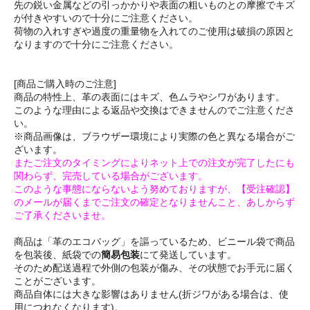
先の鋭い金属などの引っかかりや表面の粗いものとの摩擦でキズ
が付きやすいので十分にご注意ください。
荷物の入れすぎや過度の重量物を入れてのご使用は破損の原因と
なりますので十分にご注意ください。
[商品ご購入時のご注意]
商品の特性上、革の表面にはキズ、色ムラやシワがあります。
このような理由による返品や交換はできませんのでご注意くださ
い。
※商品画像は、ブラウザー環境により実際の色と異なる場合がご
ざいます。
またご注文のタイミングによりネット上での注文が完了したにも
関わらず、完売している場合がございます。
このような事態にならないよう努めておりますが、【受注確認】
のメールが届くまでご注文の確定となりませんこと、あしからず
ご了承くださいませ。
商品は「革のエコバッグ」を謳っているため、ビニール袋で商品
を包装後、紙袋での
簡易包装
にて発送しています。
そのため配送過程で外側の包装が傷み、その状態でお手元に届く
ことがございます。
商品自体には大きな影響はありません(折ジワがある場合は、使
用につれなくなります)。