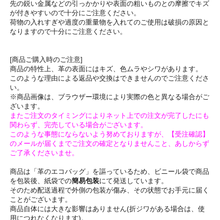
先の鋭い金属などの引っかかりや表面の粗いものとの摩擦でキズ
が付きやすいので十分にご注意ください。
荷物の入れすぎや過度の重量物を入れてのご使用は破損の原因と
なりますので十分にご注意ください。
[商品ご購入時のご注意]
商品の特性上、革の表面にはキズ、色ムラやシワがあります。
このような理由による返品や交換はできませんのでご注意くださ
い。
※商品画像は、ブラウザー環境により実際の色と異なる場合がご
ざいます。
またご注文のタイミングによりネット上での注文が完了したにも
関わらず、完売している場合がございます。
このような事態にならないよう努めておりますが、【受注確認】
のメールが届くまでご注文の確定となりませんこと、あしからず
ご了承くださいませ。
商品は「革のエコバッグ」を謳っているため、ビニール袋で商品
を包装後、紙袋での
簡易包装
にて発送しています。
そのため配送過程で外側の包装が傷み、その状態でお手元に届く
ことがございます。
商品自体には大きな影響はありません(折ジワがある場合は、使
用につれなくなります)。