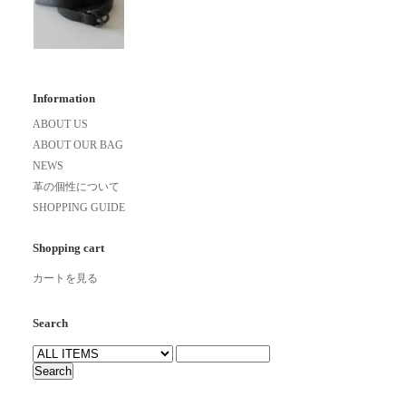
Information
ABOUT US
ABOUT OUR BAG
NEWS
革の個性について
SHOPPING GUIDE
Shopping cart
カートを見る
Search