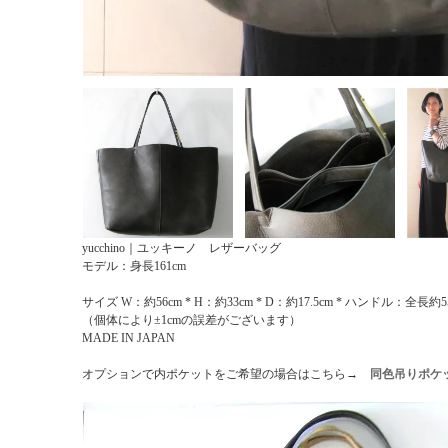
yucchino｜ユッキーノ レザーバッグ
モデル：身長161cm
サイズ W：約56cm * H：約33cm * D：約17.5cm * ハンドル：全長
（個体により±1cmの誤差がございます）
MADE IN JAPAN
オプションで内ポケットをご希望の場合はこちら→
同色吊りポケ