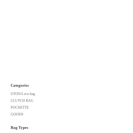
Categories
OTONA eco-bag
CLUTCH BAG
POCHETTE
GOODS
Bag Types