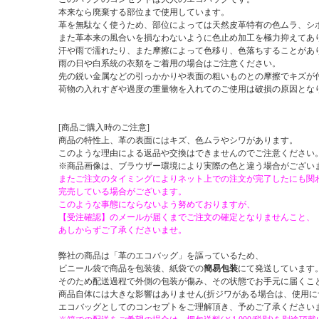
本来なら廃棄する部位まで使用しています。
革を無駄なく使うため、部位によっては天然皮革特有の色ムラ、シ
また革本来の風合いを損なわないように色止め加工を極力抑えてあ
汗や雨で濡れたり、また摩擦によって色移り、色落ちすることがあ
雨の日や白系統の衣類をご着用の場合はご注意ください。
先の鋭い金属などの引っかかりや表面の粗いものとの摩擦でキズが
荷物の入れすぎや過度の重量物を入れてのご使用は破損の原因とな
[商品ご購入時のご注意]
商品の特性上、革の表面にはキズ、色ムラやシワがあります。
このような理由による返品や交換はできませんのでご注意ください
※商品画像は、ブラウザー環境により実際の色と違う場合がござい
またご注文のタイミングによりネット上での注文が完了したにも関
完売している場合がございます。
このような事態にならないよう努めておりますが、
【受注確認】のメールが届くまでご注文の確定となりませんこと、
あしからずご了承くださいませ。
弊社の商品は「革のエコバッグ」を謳っているため、
ビニール袋で商品を包装後、紙袋での
簡易包装
にて発送しています
そのため配送過程で外側の包装が傷み、その状態でお手元に届くこ
商品自体には大きな影響はありません(折ジワがある場合は、使用に
エコバッグとしてのコンセプトをご理解頂き、予めご了承ください