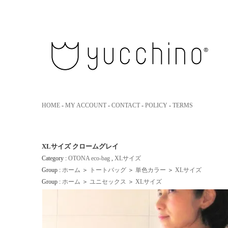
yucchino｜ユッキーノ 大人のための革のエコバッグ
HOME
-
MY ACCOUNT
-
CONTACT
-
POLICY
-
TERMS
XLサイズ クロームグレイ
Category :
OTONA eco-bag
,
XLサイズ
Group :
ホーム
＞
トートバッグ
＞
単色カラー
＞
XLサイズ
Group :
ホーム
＞
ユニセックス
＞
XLサイズ