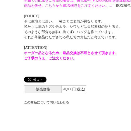
※箱での配送をご希望の場合は、梱包送料(￥1,000/税別)を別途頂
商品と併せ、こちらからBOX梱包をご注文ください。→
BOX梱包
[POLICY]
革は生地とは違い、一枚ごとに表情が異なります。
私たちは革のキズや色ムラ、シワなどは天然素材の証と考え、
そのような部分も無駄に捨てずにバッグを作っています。
それが革製品にたずさわる私たちの責任だと考えています。
[ATTENTION]
オーダー品となるため、返品交換は不可とさせて頂きます。
ご了承のうえ、ご注文ください。
販売価格
20,900円(税込)
この商品について問い合わせる