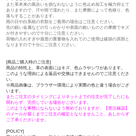
また革本来の風合いを損なわないように色止め加工を極力抑えて
ありますので、汗や雨で濡れたり、また摩擦によって色移り、色
落ちすることがあります。
雨の日や白系統の衣類をご着用の場合はご注意ください。
先の鋭い金属などの引っかかりや表面の粗いものとの摩擦でキズ
が付きやすいので十分にご注意ください。
荷物の入れすぎや過度の重量物を入れてのご使用は破損の原因と
なりますので十分にご注意ください。
[商品ご購入時のご注意]
商品の特性上、革の表面にはキズ、色ムラやシワがあります。
このような理由による返品や交換はできませんのでご注意くださ
い。
※商品画像は、ブラウザー環境により実際の色と違う場合がござ
います。
またご注文のタイミングによりネット上での注文が完了したにも
関わらず、完売している場合がございます。
このような事態にならないよう努めておりますが、【受注確認】
のメールが届くまでご注文の確定となりませんこと、あしからず
ご了承くださいませ。
[POLICY]