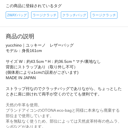
この商品に登録されているタグ
2WAYバッグ
ラージクラッチ
クラッチバッグ
ラージクラッチ
商品の説明
yucchino｜ユッキーノ レザーバッグ
モデル：身長161cm
サイズ W：約43.5cm * H：約36.5cm * マチ/裏地なし
背面にストラップあり（取り外し不可）
(個体差により±1cmの誤差がございます)
MADE IN JAPAN
ストラップ付なのでクラッチバッグでありながら、ちょっとした
ときに肩に掛けれて両手が空くのでとても便利です。
天然の牛革を使用。
ブランドアイコンのOTONA eco-bagと同様に本来なら廃棄する
部位まで使用しています。
革を無駄なく使うため、部位によっては天然皮革特有の色ムラ、
シボなどがあります。