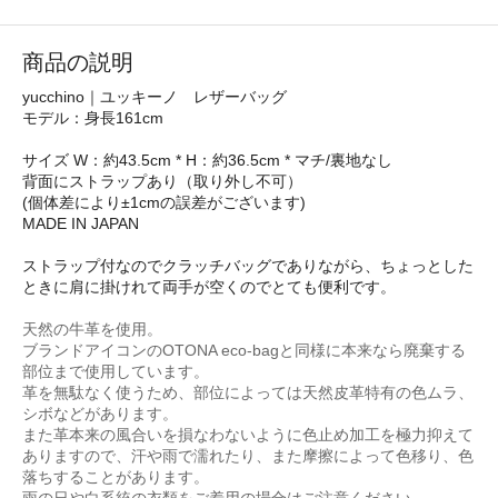
商品の説明
yucchino｜ユッキーノ レザーバッグ
モデル：身長161cm
サイズ W：約43.5cm * H：約36.5cm * マチ/裏地なし
背面にストラップあり（取り外し不可）
(個体差により±1cmの誤差がございます)
MADE IN JAPAN
ストラップ付なのでクラッチバッグでありながら、ちょっとした
ときに肩に掛けれて両手が空くのでとても便利です。
天然の牛革を使用。
ブランドアイコンのOTONA eco-bagと同様に本来なら廃棄する
部位まで使用しています。
革を無駄なく使うため、部位によっては天然皮革特有の色ムラ、
シボなどがあります。
また革本来の風合いを損なわないように色止め加工を極力抑えて
ありますので、汗や雨で濡れたり、また摩擦によって色移り、色
落ちすることがあります。