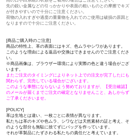
雨の日や白系統の衣類をご着用の場合はご注意ください。
先の鋭い金属などの引っかかりや表面の粗いものとの摩擦でキズ
が付きやすいので十分にご注意ください。
荷物の入れすぎや過度の重量物を入れてのご使用は破損の原因と
なりますので十分にご注意ください。
[商品ご購入時のご注意]
商品の特性上、革の表面にはキズ、色ムラやシワがあります。
このような理由による返品や交換はできませんのでご注意くださ
い。
※商品画像は、ブラウザー環境により実際の色と違う場合がござ
います。
またご注文のタイミングによりネット上での注文が完了したにも
関わらず、完売している場合がございます。
このような事態にならないよう努めておりますが、【受注確認】
のメールが届くまでご注文の確定となりませんこと、あしからず
ご了承くださいませ。
[POLICY]
革は生地とは違い、一枚ごとに表情が異なります。
私たちは革のキズや色ムラ、シワなどは天然素材の証と考え、そ
のような部分も無駄に捨てずにバッグを作っています。
それが革製品にたずさわる私たちの責任だと考えています。