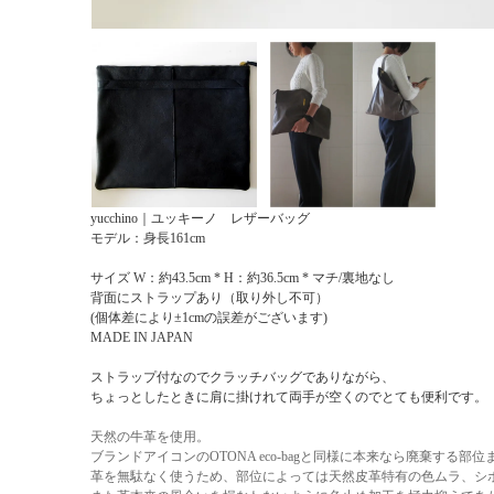
yucchino｜ユッキーノ レザーバッグ
モデル：身長161cm
サイズ W：約43.5cm * H：約36.5cm * マチ/裏地なし
背面にストラップあり（取り外し不可）
(個体差により±1cmの誤差がございます)
MADE IN JAPAN
ストラップ付なのでクラッチバッグでありながら、
ちょっとしたときに肩に掛けれて両手が空くのでとても便利です。
天然の牛革を使用。
ブランドアイコンのOTONA eco-bagと同様に本来なら廃棄する部
革を無駄なく使うため、部位によっては天然皮革特有の色ムラ、シ