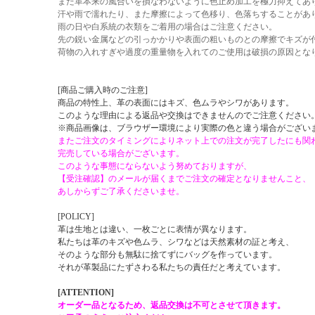
また革本来の風合いを損なわないように色止め加工を極力抑えてあ
汗や雨で濡れたり、また摩擦によって色移り、色落ちすることがあ
雨の日や白系統の衣類をご着用の場合はご注意ください。
先の鋭い金属などの引っかかりや表面の粗いものとの摩擦でキズが
荷物の入れすぎや過度の重量物を入れてのご使用は破損の原因とな
[商品ご購入時のご注意]
商品の特性上、革の表面にはキズ、色ムラやシワがあります。
このような理由による返品や交換はできませんのでご注意ください
※商品画像は、ブラウザー環境により実際の色と違う場合がござい
またご注文のタイミングによりネット上での注文が完了したにも関
完売している場合がございます。
このような事態にならないよう努めておりますが、
【受注確認】のメールが届くまでご注文の確定となりませんこと、
あしからずご了承くださいませ。
[POLICY]
革は生地とは違い、一枚ごとに表情が異なります。
私たちは革のキズや色ムラ、シワなどは天然素材の証と考え、
そのような部分も無駄に捨てずにバッグを作っています。
それが革製品にたずさわる私たちの責任だと考えています。
[ATTENTION]
オーダー品となるため、返品交換は不可とさせて頂きます。