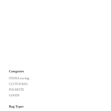
Categories
OTONA eco-bag
CLUTCH BAG
POCHETTE
GOODS
Bag Types