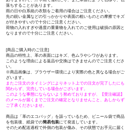
落ちすることがあります。
雨の日や白系統の衣類をご着用の場合はご注意ください。
先の鋭い金属などの引っかかりや表面の粗いものとの摩擦でキズ
が付きやすいので十分にご注意ください。
荷物の入れすぎや過度の重量物を入れてのご使用は破損の原因と
なりますので十分にご注意ください。
[商品ご購入時のご注意]
商品の特性上、革の表面にはキズ、色ムラやシワがあります。
このような理由による返品や交換はできませんのでご注意くださ
い。
※商品画像は、ブラウザー環境により実際の色と異なる場合がご
ざいます。
またご注文のタイミングによりネット上での注文が完了したにも
関わらず、完売している場合がございます。
このような事態にならないよう努めておりますが、【受注確認】
のメールが届くまでご注文の確定となりませんこと、あしからず
ご了承くださいませ。
商品は「革のエコバッグ」を謳っているため、ビニール袋で商品
を包装後、紙袋での
簡易包装
にて発送しています。
そのため配送過程で外側の包装が傷み、その状態でお手元に届く