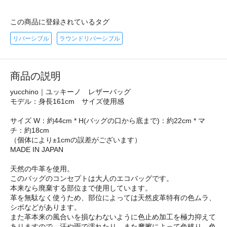
この商品に登録されているタグ
リバーシブル
ラウンドリバーシブル
商品の説明
yucchino｜ユッキーノ レザーバッグ
モデル：身長161cm サイズ使用感
サイズ W：約44cm * H(バッグの口から底まで)：約22cm * マ
チ：約18cm
（個体により±1cmの誤差がございます）
MADE IN JAPAN
天然の牛革を使用。
このバッグのコンセプトは大人のエコバッグです。
本来なら廃棄する部位まで使用しています。
革を無駄なく使うため、部位によっては天然皮革特有の色ムラ、
シボなどがあります。
また革本来の風合いを損なわないように色止め加工を極力抑えて
ありますので、汗や雨で濡れたり、また摩擦によって色移り、色