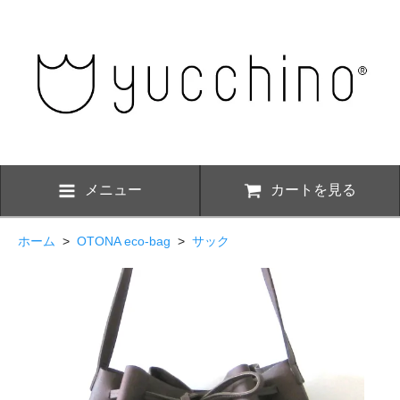
メニュー
カートを見る
ホーム
>
OTONA eco-bag
>
サック