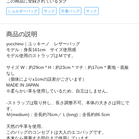
この商品に登録されているタグ
ショルダーバッグ
サック
巾着バッグ
サック
商品の説明
yucchino｜ユッキーノ レザーバッグ
モデル：身長161cm サイズ使用感
モデル使用のストラップはＭです。
サイズ W：約29cm * H：約23cm * マチ：約17cm * 裏地・底板
なし
（個体により±1cmの誤差がございます）
MADE IN JAPAN
※柔らかい革を使用しているため、自立はしません。
-ストラップは取り外し、長さ調整不可。本体の大きさは同じで
す。
Ｍ(medium)：全長約76cm／Ｌ(long)：全長約86.5cm
天然の牛革を使用。
このバッグのコンセプトは大人のエコバッグです。
本来なら廃棄する部位まで使用しています。