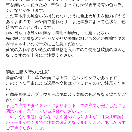
革を無駄なく使うため、部位によっては天然皮革特有の色ムラ、
シボなどがあります。
また革本来の風合いを損なわないように色止め加工を極力抑えて
ありますので、汗や雨で濡れたり、また摩擦によって色移り、色
落ちすることがあります。
雨の日や白系統の衣類をご着用の場合はご注意ください。
先の鋭い金属などの引っかかりや表面の粗いものとの摩擦でキズ
が付きやすいので十分にご注意ください。
荷物の入れすぎや過度の重量物を入れてのご使用は破損の原因と
なりますので十分にご注意ください。
[商品ご購入時のご注意]
商品の特性上、革の表面にはキズ、色ムラやシワがあります。
このような理由による返品や交換はできませんのでご注意くださ
い。
※商品画像は、ブラウザー環境により実際の色と異なる場合がご
ざいます。
またご注文のタイミングによりネット上での注文が完了したにも
関わらず、完売している場合がございます。
このような事態にならないよう努めておりますが、【受注確認】
のメールが届くまでご注文の確定となりませんこと、あしからず
ご了承くださいませ。