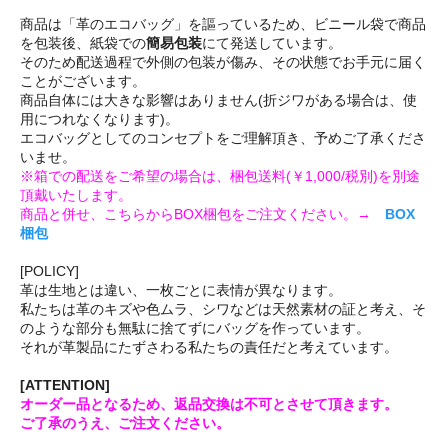
商品は「革のエコバッグ」を謳っているため、ビニール袋で商品
を包装後、紙袋での
簡易包装
にて発送しています。
そのため配送過程で外側の包装が傷み、その状態でお手元に届く
ことがございます。
商品自体には大きな影響はありません(折ジワがある場合は、使
用につれなくなります)。
エコバッグとしてのコンセプトをご理解頂き、予めご了承くださ
いませ。
※箱での配送をご希望の場合は、梱包送料(￥1,000/税別)を別途
頂戴いたします。
商品と併せ、こちらからBOX梱包をご注文ください。→
BOX
梱包
[POLICY]
革は生地とは違い、一枚ごとに表情が異なります。
私たちは革のキズや色ムラ、シワなどは天然素材の証と考え、そ
のような部分も無駄に捨てずにバッグを作っています。
それが革製品にたずさわる私たちの責任だと考えています。
[ATTENTION]
オーダー品となるため、返品交換は不可とさせて頂きます。
ご了承のうえ、ご注文ください。