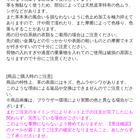
革を無駄なく使うため、部位によっては天然皮革特有の色ムラ、
シボなどがあります。
また革本来の風合いを損なわないように色止め加工を極力抑えて
ありますので、汗や雨で濡れたり、また摩擦によって色移り、色
落ちすることがあります。
雨の日や白系統の衣類をご着用の場合はご注意ください。
先の鋭い金属などの引っかかりや表面の粗いものとの摩擦でキズ
が付きやすいので十分にご注意ください。
荷物の入れすぎや過度の重量物を入れてのご使用は破損の原因と
なりますので十分にご注意ください。
[商品ご購入時のご注意]
商品の特性上、革の表面にはキズ、色ムラやシワがあります。
このような理由による返品や交換はできませんのでご注意くださ
い。
※商品画像は、ブラウザー環境により実際の色と異なる場合がご
ざいます。
またご注文のタイミングによりネット上での注文が完了したにも
関わらず、完売している場合がございます。
このような事態にならないよう努めておりますが、【受注確認】
のメールが届くまでご注文の確定となりませんこと、あしからず
ご了承くださいませ。