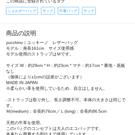
この商品に登録されているタグ
ショルダーバッグ
サック
巾着バッグ
サック
商品の説明
yucchino｜ユッキーノ レザーバッグ
モデル：身長161cm サイズ使用感
モデル使用のストラップはＭです。
サイズ W：約29cm * H：約23cm * マチ：約17cm * 裏地・底板
なし
（個体により±1cmの誤差がございます）
MADE IN JAPAN
※柔らかい革を使用しているため、自立はしません。
-ストラップは取り外し、長さ調整不可。本体の大きさは同じで
す。
Ｍ(medium)：全長約76cm／Ｌ(long)：全長約86.5cm
天然の牛革を使用。
このバッグのコンセプトは大人のエコバッグです。
本来なら廃棄する部位まで使用しています。