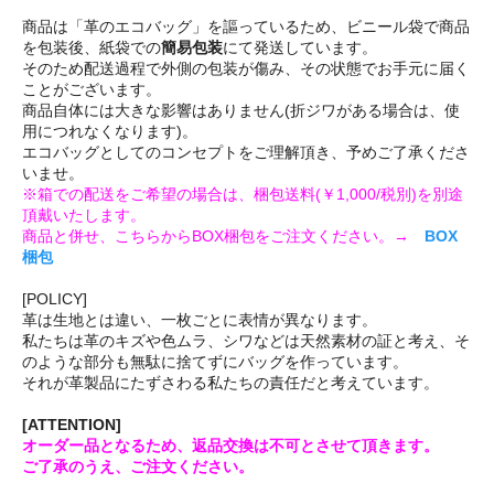
商品は「革のエコバッグ」を謳っているため、ビニール袋で商品
を包装後、紙袋での
簡易包装
にて発送しています。
そのため配送過程で外側の包装が傷み、その状態でお手元に届く
ことがございます。
商品自体には大きな影響はありません(折ジワがある場合は、使
用につれなくなります)。
エコバッグとしてのコンセプトをご理解頂き、予めご了承くださ
いませ。
※箱での配送をご希望の場合は、梱包送料(￥1,000/税別)を別途
頂戴いたします。
商品と併せ、こちらからBOX梱包をご注文ください。→
BOX
梱包
[POLICY]
革は生地とは違い、一枚ごとに表情が異なります。
私たちは革のキズや色ムラ、シワなどは天然素材の証と考え、そ
のような部分も無駄に捨てずにバッグを作っています。
それが革製品にたずさわる私たちの責任だと考えています。
[ATTENTION]
オーダー品となるため、返品交換は不可とさせて頂きます。
ご了承のうえ、ご注文ください。