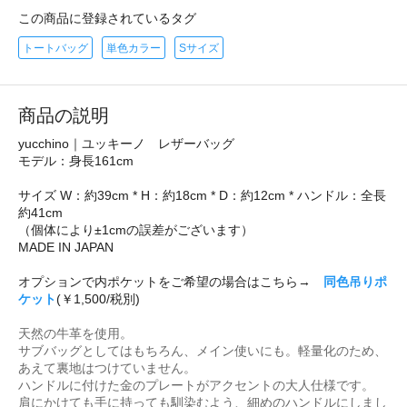
この商品に登録されているタグ
トートバッグ
単色カラー
Sサイズ
商品の説明
yucchino｜ユッキーノ レザーバッグ
モデル：身長161cm
サイズ W：約39cm * H：約18cm * D：約12cm * ハンドル：全長
約41cm
（個体により±1cmの誤差がございます）
MADE IN JAPAN
オプションで内ポケットをご希望の場合はこちら→
同色吊りポ
ケット
(￥1,500/税別)
天然の牛革を使用。
サブバッグとしてはもちろん、メイン使いにも。軽量化のため、
あえて裏地はつけていません。
ハンドルに付けた金のプレートがアクセントの大人仕様です。
肩にかけても手に持っても馴染むよう、細めのハンドルにしまし