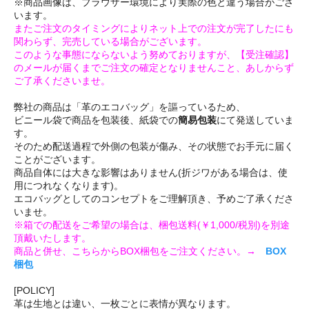
※商品画像は、ブラウザー環境により実際の色と違う場合がござ
います。
またご注文のタイミングによりネット上での注文が完了したにも
関わらず、完売している場合がございます。
このような事態にならないよう努めておりますが、【受注確認】
のメールが届くまでご注文の確定となりませんこと、あしからず
ご了承くださいませ。
弊社の商品は「革のエコバッグ」を謳っているため、
ビニール袋で商品を包装後、紙袋での
簡易包装
にて発送していま
す。
そのため配送過程で外側の包装が傷み、その状態でお手元に届く
ことがございます。
商品自体には大きな影響はありません(折ジワがある場合は、使
用につれなくなります)。
エコバッグとしてのコンセプトをご理解頂き、予めご了承くださ
いませ。
※箱での配送をご希望の場合は、梱包送料(￥1,000/税別)を別途
頂戴いたします。
商品と併せ、こちらからBOX梱包をご注文ください。→
BOX
梱包
[POLICY]
革は生地とは違い、一枚ごとに表情が異なります。