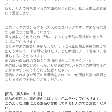
た。
折りたたんで持ち運べるので旅のおともにも。見た目以上の容量
にて重宝します。
このバッグのコンセプトは大人のエコバッグです。本来なら廃棄
する部位まで使用しています。
革を無駄なく使うため、部位によっては天然皮革特有の色ムラ、
シボなどがあります。
また革本来の風合いを損なわないように色止め加工を極力抑えて
ありますので、汗や雨で濡れたり、また摩擦によって色移り、色
落ちすることがあります。
雨の日や白系統の衣類をご着用の場合はご注意ください。
先の鋭い金属などの引っかかりや表面の粗いものとの摩擦でキズ
が付きやすいので十分にご注意ください。
荷物の入れすぎや過度の重量物を入れてのご使用は破損の原因と
なりますので十分にご注意ください。
[商品ご購入時のご注意]
商品の特性上、革の表面にはキズ、色ムラやシワがあります。
このような理由による返品や交換はできませんのでご注意くださ
い。