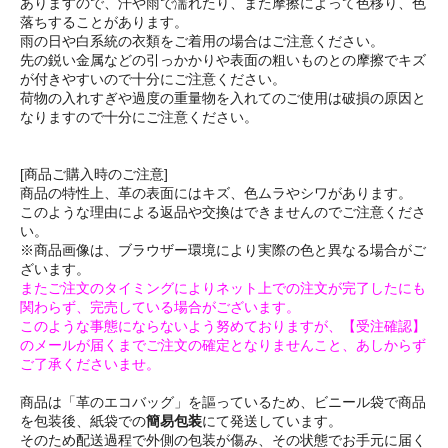
ありますので、汗や雨で濡れたり、また摩擦によって色移り、色
落ちすることがあります。
雨の日や白系統の衣類をご着用の場合はご注意ください。
先の鋭い金属などの引っかかりや表面の粗いものとの摩擦でキズ
が付きやすいので十分にご注意ください。
荷物の入れすぎや過度の重量物を入れてのご使用は破損の原因と
なりますので十分にご注意ください。
[商品ご購入時のご注意]
商品の特性上、革の表面にはキズ、色ムラやシワがあります。
このような理由による返品や交換はできませんのでご注意くださ
い。
※商品画像は、ブラウザー環境により実際の色と異なる場合がご
ざいます。
またご注文のタイミングによりネット上での注文が完了したにも
関わらず、完売している場合がございます。
このような事態にならないよう努めておりますが、【受注確認】
のメールが届くまでご注文の確定となりませんこと、あしからず
ご了承くださいませ。
商品は「革のエコバッグ」を謳っているため、ビニール袋で商品
を包装後、紙袋での
簡易包装
にて発送しています。
そのため配送過程で外側の包装が傷み、その状態でお手元に届く