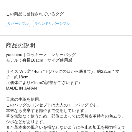
この商品に登録されているタグ
リバーシブル
ラウンドリバーシブル
商品の説明
yucchino｜ユッキーノ レザーバッグ
モデル：身長161cm サイズ使用感
サイズ W：約44cm * H(バッグの口から底まで)：約22cm * マ
チ：約18cm
（個体により±1cmの誤差がございます）
MADE IN JAPAN
天然の牛革を使用。
このバッグのコンセプトは大人のエコバッグです。
本来なら廃棄する部位まで使用しています。
革を無駄なく使うため、部位によっては天然皮革特有の色ムラ、
シボなどがあります。
また革本来の風合いを損なわないように色止め加工を極力抑えて