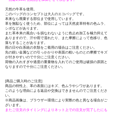
天然の牛革を使用。
このバッグのコンセプトは大人のエコバッグです。
本来なら廃棄する部位まで使用しています。
革を無駄なく使うため、部位によっては天然皮革特有の色ムラ、
シボなどがあります。
また革本来の風合いを損なわないように色止め加工を極力抑えて
ありますので、汗や雨で濡れたり、また摩擦によって色移り、色
落ちすることがあります。
雨の日や白系統の衣類をご着用の場合はご注意ください。
先の鋭い金属などの引っかかりや表面の粗いものとの摩擦でキズ
が付きやすいので十分にご注意ください。
荷物の入れすぎや過度の重量物を入れてのご使用は破損の原因と
なりますので十分にご注意ください。
[商品ご購入時のご注意]
商品の特性上、革の表面にはキズ、色ムラやシワがあります。
このような理由による返品や交換はできませんのでご注意くださ
い。
※商品画像は、ブラウザー環境により実際の色と異なる場合がご
ざいます。
またご注文のタイミングによりネット上での注文が完了したにも