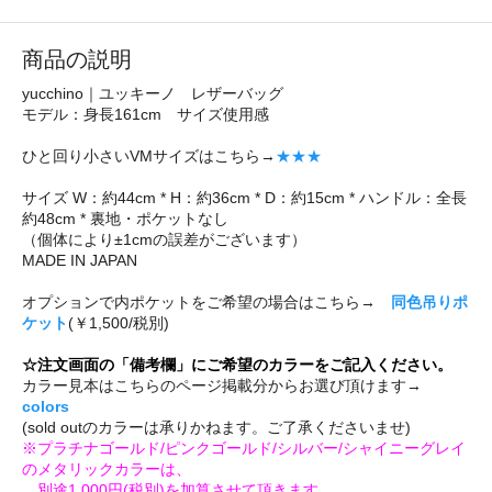
商品の説明
yucchino｜ユッキーノ レザーバッグ
モデル：身長161cm サイズ使用感
ひと回り小さいVMサイズはこちら→
★★★
サイズ W：約44cm * H：約36cm * D：約15cm * ハンドル：全長
約48cm * 裏地・ポケットなし
（個体により±1cmの誤差がございます）
MADE IN JAPAN
オプションで内ポケットをご希望の場合はこちら→
同色吊りポ
ケット
(￥1,500/税別)
☆注文画面の「備考欄」にご希望のカラーをご記入ください。
カラー見本はこちらのページ掲載分からお選び頂けます→
colors
(sold outのカラーは承りかねます。ご了承くださいませ)
※プラチナゴールド/ピンクゴールド/シルバー/シャイニーグレイ
のメタリックカラーは、
別途1,000円(税別)を加算させて頂きます。