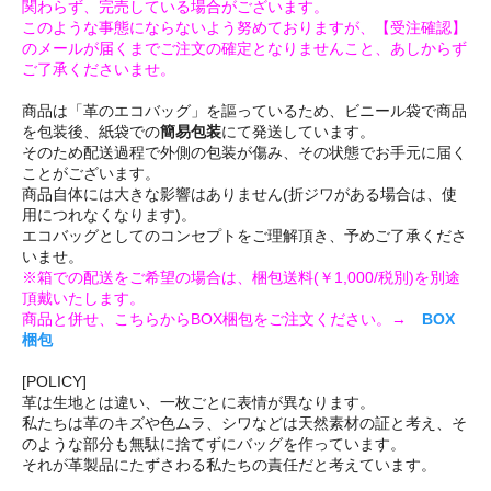
関わらず、完売している場合がございます。
このような事態にならないよう努めておりますが、【受注確認】
のメールが届くまでご注文の確定となりませんこと、あしからず
ご了承くださいませ。
商品は「革のエコバッグ」を謳っているため、ビニール袋で商品
を包装後、紙袋での
簡易包装
にて発送しています。
そのため配送過程で外側の包装が傷み、その状態でお手元に届く
ことがございます。
商品自体には大きな影響はありません(折ジワがある場合は、使
用につれなくなります)。
エコバッグとしてのコンセプトをご理解頂き、予めご了承くださ
いませ。
※箱での配送をご希望の場合は、梱包送料(￥1,000/税別)を別途
頂戴いたします。
商品と併せ、こちらからBOX梱包をご注文ください。→
BOX
梱包
[POLICY]
革は生地とは違い、一枚ごとに表情が異なります。
私たちは革のキズや色ムラ、シワなどは天然素材の証と考え、そ
のような部分も無駄に捨てずにバッグを作っています。
それが革製品にたずさわる私たちの責任だと考えています。