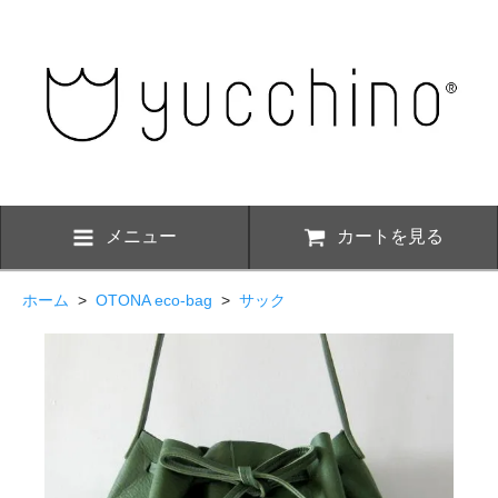
メニュー
カートを見る
ホーム
>
OTONA eco-bag
>
サック