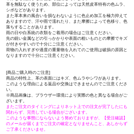
革を無駄なく使うため、部位によっては天然皮革特有の色ムラ、
シボなどがあります。
また革本来の風合いを損なわないように色止め加工を極力抑えて
ありますので、汗や雨で濡れたり、また摩擦によって色移り、色
落ちすることがあります。
雨の日や白系統の衣類をご着用の場合はご注意ください。
先の鋭い金属などの引っかかりや表面の粗いものとの摩擦でキズ
が付きやすいので十分にご注意ください。
荷物の入れすぎや過度の重量物を入れてのご使用は破損の原因と
なりますので十分にご注意ください。
[商品ご購入時のご注意]
商品の特性上、革の表面にはキズ、色ムラやシワがあります。
このような理由による返品や交換はできませんのでご注意くださ
い。
※商品画像は、ブラウザー環境により実際の色と異なる場合がご
ざいます。
またご注文のタイミングによりネット上での注文が完了したにも
関わらず、完売している場合がございます。
このような事態にならないよう努めておりますが、【受注確認】
のメールが届くまでご注文の確定となりませんこと、あしからず
ご了承くださいませ。