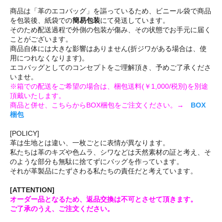
商品は「革のエコバッグ」を謳っているため、ビニール袋で商品
を包装後、紙袋での
簡易包装
にて発送しています。
そのため配送過程で外側の包装が傷み、その状態でお手元に届く
ことがございます。
商品自体には大きな影響はありません(折ジワがある場合は、使
用につれなくなります)。
エコバッグとしてのコンセプトをご理解頂き、予めご了承くださ
いませ。
※箱での配送をご希望の場合は、梱包送料(￥1,000/税別)を別途
頂戴いたします。
商品と併せ、こちらからBOX梱包をご注文ください。→
BOX
梱包
[POLICY]
革は生地とは違い、一枚ごとに表情が異なります。
私たちは革のキズや色ムラ、シワなどは天然素材の証と考え、そ
のような部分も無駄に捨てずにバッグを作っています。
それが革製品にたずさわる私たちの責任だと考えています。
[ATTENTION]
オーダー品となるため、返品交換は不可とさせて頂きます。
ご了承のうえ、ご注文ください。