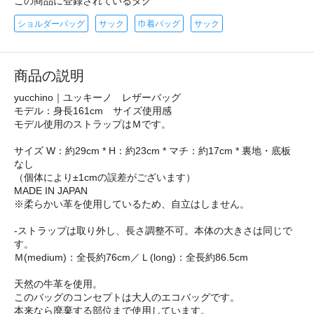
この商品に登録されているタグ
ショルダーバッグ
サック
巾着バッグ
サック
商品の説明
yucchino｜ユッキーノ レザーバッグ
モデル：身長161cm サイズ使用感
モデル使用のストラップはＭです。
サイズ W：約29cm * H：約23cm * マチ：約17cm * 裏地・底板
なし
（個体により±1cmの誤差がございます）
MADE IN JAPAN
※柔らかい革を使用しているため、自立はしません。
-ストラップは取り外し、長さ調整不可。本体の大きさは同じで
す。
Ｍ(medium)：全長約76cm／Ｌ(long)：全長約86.5cm
天然の牛革を使用。
このバッグのコンセプトは大人のエコバッグです。
本来なら廃棄する部位まで使用しています。