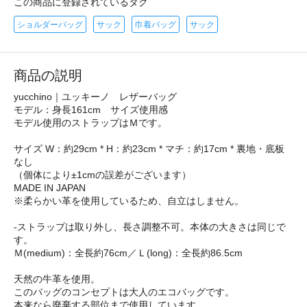
この商品に登録されているタグ
ショルダーバッグ
サック
巾着バッグ
サック
商品の説明
yucchino｜ユッキーノ レザーバッグ
モデル：身長161cm サイズ使用感
モデル使用のストラップはＭです。
サイズ W：約29cm * H：約23cm * マチ：約17cm * 裏地・底板
なし
（個体により±1cmの誤差がございます）
MADE IN JAPAN
※柔らかい革を使用しているため、自立はしません。
-ストラップは取り外し、長さ調整不可。本体の大きさは同じで
す。
Ｍ(medium)：全長約76cm／Ｌ(long)：全長約86.5cm
天然の牛革を使用。
このバッグのコンセプトは大人のエコバッグです。
本来なら廃棄する部位まで使用しています。