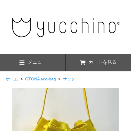
メニュー
カートを見る
ホーム
>
OTONA eco-bag
>
サック