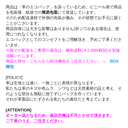
商品は「革のエコバッグ」を謳っているため、ビニール袋で商品
を包装後、紙袋での
簡易包装
にて発送しています。
そのため配送過程で外側の包装が傷み、その状態でお手元に届く
ことがございます。
商品自体には大きな影響はありません(折ジワがある場合は、使
用につれなくなります)。
エコバッグとしてのコンセプトをご理解頂き、予めご了承くださ
いませ。
※箱での配送をご希望の場合は、梱包送料(￥1,000/税別)を別途
頂戴いたします。
商品と併せ、こちらからBOX梱包をご注文ください。→
BOX
梱包
[POLICY]
革は生地とは違い、一枚ごとに表情が異なります。
私たちは革のキズや色ムラ、シワなどは天然素材の証と考え、そ
のような部分も無駄に捨てずにバッグを作っています。
それが革製品にたずさわる私たちの責任だと考えています。
[ATTENTION]
オーダー品となるため、返品交換は不可とさせて頂きます。
ご了承のうえ、ご注文ください。