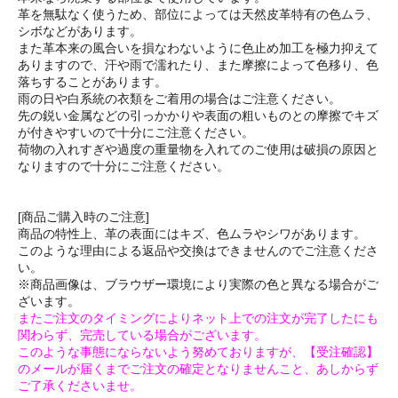
革を無駄なく使うため、部位によっては天然皮革特有の色ムラ、
シボなどがあります。
また革本来の風合いを損なわないように色止め加工を極力抑えて
ありますので、汗や雨で濡れたり、また摩擦によって色移り、色
落ちすることがあります。
雨の日や白系統の衣類をご着用の場合はご注意ください。
先の鋭い金属などの引っかかりや表面の粗いものとの摩擦でキズ
が付きやすいので十分にご注意ください。
荷物の入れすぎや過度の重量物を入れてのご使用は破損の原因と
なりますので十分にご注意ください。
[商品ご購入時のご注意]
商品の特性上、革の表面にはキズ、色ムラやシワがあります。
このような理由による返品や交換はできませんのでご注意くださ
い。
※商品画像は、ブラウザー環境により実際の色と異なる場合がご
ざいます。
またご注文のタイミングによりネット上での注文が完了したにも
関わらず、完売している場合がございます。
このような事態にならないよう努めておりますが、【受注確認】
のメールが届くまでご注文の確定となりませんこと、あしからず
ご了承くださいませ。