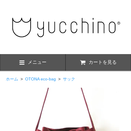
メニュー
カートを見る
ホーム
>
OTONA eco-bag
>
サック