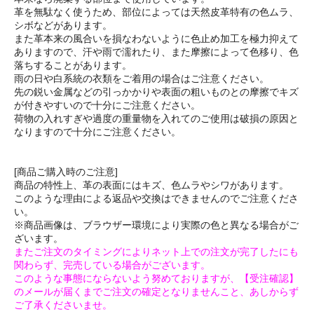
革を無駄なく使うため、部位によっては天然皮革特有の色ムラ、
シボなどがあります。
また革本来の風合いを損なわないように色止め加工を極力抑えて
ありますので、汗や雨で濡れたり、また摩擦によって色移り、色
落ちすることがあります。
雨の日や白系統の衣類をご着用の場合はご注意ください。
先の鋭い金属などの引っかかりや表面の粗いものとの摩擦でキズ
が付きやすいので十分にご注意ください。
荷物の入れすぎや過度の重量物を入れてのご使用は破損の原因と
なりますので十分にご注意ください。
[商品ご購入時のご注意]
商品の特性上、革の表面にはキズ、色ムラやシワがあります。
このような理由による返品や交換はできませんのでご注意くださ
い。
※商品画像は、ブラウザー環境により実際の色と異なる場合がご
ざいます。
またご注文のタイミングによりネット上での注文が完了したにも
関わらず、完売している場合がございます。
このような事態にならないよう努めておりますが、【受注確認】
のメールが届くまでご注文の確定となりませんこと、あしからず
ご了承くださいませ。