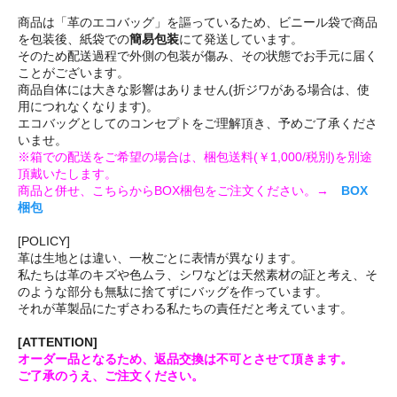
商品は「革のエコバッグ」を謳っているため、ビニール袋で商品
を包装後、紙袋での
簡易包装
にて発送しています。
そのため配送過程で外側の包装が傷み、その状態でお手元に届く
ことがございます。
商品自体には大きな影響はありません(折ジワがある場合は、使
用につれなくなります)。
エコバッグとしてのコンセプトをご理解頂き、予めご了承くださ
いませ。
※箱での配送をご希望の場合は、梱包送料(￥1,000/税別)を別途
頂戴いたします。
商品と併せ、こちらからBOX梱包をご注文ください。→
BOX
梱包
[POLICY]
革は生地とは違い、一枚ごとに表情が異なります。
私たちは革のキズや色ムラ、シワなどは天然素材の証と考え、そ
のような部分も無駄に捨てずにバッグを作っています。
それが革製品にたずさわる私たちの責任だと考えています。
[ATTENTION]
オーダー品となるため、返品交換は不可とさせて頂きます。
ご了承のうえ、ご注文ください。