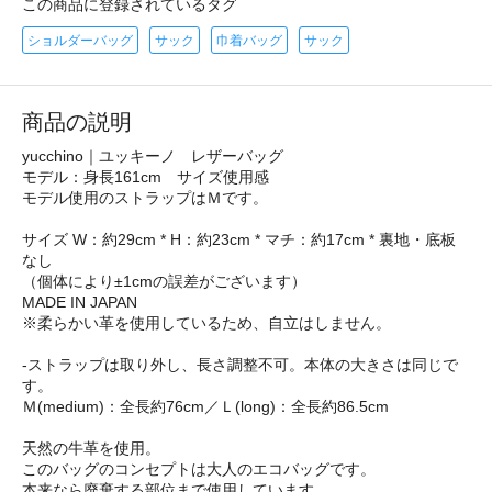
この商品に登録されているタグ
ショルダーバッグ
サック
巾着バッグ
サック
商品の説明
yucchino｜ユッキーノ レザーバッグ
モデル：身長161cm サイズ使用感
モデル使用のストラップはＭです。
サイズ W：約29cm * H：約23cm * マチ：約17cm * 裏地・底板
なし
（個体により±1cmの誤差がございます）
MADE IN JAPAN
※柔らかい革を使用しているため、自立はしません。
-ストラップは取り外し、長さ調整不可。本体の大きさは同じで
す。
Ｍ(medium)：全長約76cm／Ｌ(long)：全長約86.5cm
天然の牛革を使用。
このバッグのコンセプトは大人のエコバッグです。
本来なら廃棄する部位まで使用しています。