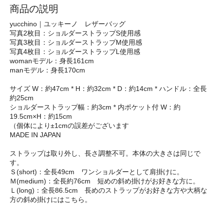
商品の説明
yucchino｜ユッキーノ レザーバッグ
写真2枚目：ショルダーストラップS使用感
写真3枚目：ショルダーストラップM使用感
写真4枚目：ショルダーストラップL使用感
womanモデル：身長161cm
manモデル：身長170cm
サイズ W：約47cm * H：約32cm * D：約14cm * ハンドル：全長
約25cm
ショルダーストラップ幅：約3cm * 内ポケット付 W：約
19.5cm×H：約15cm
（個体により±1cmの誤差がございます
MADE IN JAPAN
ストラップは取り外し、長さ調整不可。本体の大きさは同じで
す。
Ｓ(short)：全長49cm ワンショルダーとして肩掛けに。
Ｍ(medium)：全長約76cm 短めの斜め掛けがお好きな方に。
Ｌ(long)：全長86.5cm 長めのストラップがお好きな方や大柄な
方の斜め掛けにはこちら。