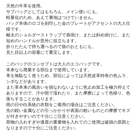
天然の牛革を使用。
サブバッグとしてはもちろん、メイン使いにも。
軽量化のため、あえて裏地はつけていません。
バッグ本体のロゴを刻印した金のプレートがアクセントの大人仕
様です。
幅太のショルダーストラップで肩掛け、または斜め掛けに、また
短めのハンドルが意外に役立ちます。
折りたたんで持ち運べるので旅のおともにも。
見た目以上の容量にて重宝します。
このバッグのコンセプトは大人のエコバッグです。
本来なら廃棄する部位まで使用しています。
革を無駄なく使うため、部位によっては天然皮革特有の色ムラ、
シボなどがあります。
また革本来の風合いを損なわないように色止め加工を極力抑えて
ありますので、汗や雨で濡れたり、また摩擦によって色移り、色
落ちすることがあります。
雨の日や白系統の衣類をご着用の場合はご注意ください。
先の鋭い金属などの引っかかりや表面の粗いものとの摩擦でキズ
が付きやすいので十分にご注意ください。
荷物の入れすぎや過度の重量物を入れてのご使用は破損の原因と
なりますので十分にご注意ください。