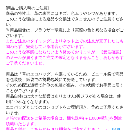
[商品ご購入時のご注意]
商品の特性上、革の表面にはキズ、色ムラやシワがあります。
このような理由による返品や交換はできませんのでご注意くださ
い。
※商品画像は、ブラウザー環境により実際の色と異なる場合がご
ざいます。
またご注文のタイミングによりネット上での注文が完了したにも
関わらず、完売している場合がございます。
このような事態にならないよう努めておりますが、【受注確認】
のメールが届くまでご注文の確定となりませんこと、あしからず
ご了承くださいませ。
商品は「革のエコバッグ」を謳っているため、ビニール袋で商品
を包装後、紙袋での
簡易包装
にて発送しています。
そのため配送過程で外側の包装が傷み、その状態でお手元に届く
ことがございます。
商品自体には大きな影響はありません(折ジワがある場合は、使
用につれなくなります)。
エコバッグとしてのコンセプトをご理解頂き、予めご了承くださ
いませ。
※箱での配送をご希望の場合は、梱包送料(￥1,000/税別)を別途
頂戴いたします。
商品と併せ、こちらからBOX梱包をご注文ください。→
BOX