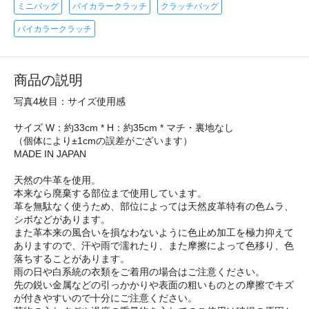
ミニバッグ
バイカラークラッチ
クラッチバッグ
バイカラークラッチ
商品の説明
写真4枚目：サイズ使用感
サイズ W：約33cm * H：約35cm * マチ・裏地なし
（個体により±1cmの誤差がございます）
MADE IN JAPAN
天然の牛革を使用。
本来なら廃棄する部位まで使用しています。
革を無駄なく使うため、部位によっては天然皮革特有の色ムラ、
シボなどがあります。
また革本来の風合いを損なわないように色止め加工を極力抑えて
ありますので、汗や雨で濡れたり、また摩擦によって色移り、色
落ちすることがあります。
雨の日や白系統の衣類をご着用の場合はご注意ください。
先の鋭い金属などの引っかかりや表面の粗いものとの摩擦でキズ
が付きやすいので十分にご注意ください。