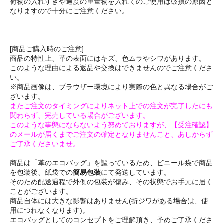
荷物の入れすぎや過度の重量物を入れてのご使用は破損の原因と
なりますので十分にご注意ください。
[商品ご購入時のご注意]
商品の特性上、革の表面にはキズ、色ムラやシワがあります。
このような理由による返品や交換はできませんのでご注意くださ
い。
※商品画像は、ブラウザー環境により実際の色と異なる場合がご
ざいます。
またご注文のタイミングによりネット上での注文が完了したにも
関わらず、完売している場合がございます。
このような事態にならないよう努めておりますが、【受注確認】
のメールが届くまでご注文の確定となりませんこと、あしからず
ご了承くださいませ。
商品は「革のエコバッグ」を謳っているため、ビニール袋で商品
を包装後、紙袋での
簡易包装
にて発送しています。
そのため配送過程で外側の包装が傷み、その状態でお手元に届く
ことがございます。
商品自体には大きな影響はありません(折ジワがある場合は、使
用につれなくなります)。
エコバッグとしてのコンセプトをご理解頂き、予めご了承くださ