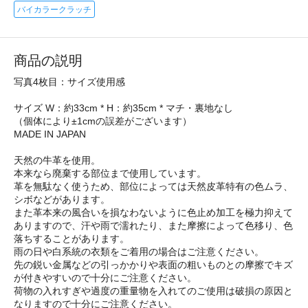
バイカラークラッチ
商品の説明
写真4枚目：サイズ使用感
サイズ W：約33cm * H：約35cm * マチ・裏地なし
（個体により±1cmの誤差がございます）
MADE IN JAPAN
天然の牛革を使用。
本来なら廃棄する部位まで使用しています。
革を無駄なく使うため、部位によっては天然皮革特有の色ムラ、
シボなどがあります。
また革本来の風合いを損なわないように色止め加工を極力抑えて
ありますので、汗や雨で濡れたり、また摩擦によって色移り、色
落ちすることがあります。
雨の日や白系統の衣類をご着用の場合はご注意ください。
先の鋭い金属などの引っかかりや表面の粗いものとの摩擦でキズ
が付きやすいので十分にご注意ください。
荷物の入れすぎや過度の重量物を入れてのご使用は破損の原因と
なりますので十分にご注意ください。