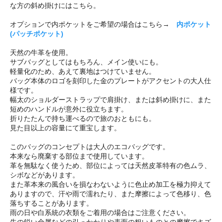
な方の斜め掛けにはこちら。
オプションで内ポケットをご希望の場合はこちら→
内ポケット
(パッチポケット)
天然の牛革を使用。
サブバッグとしてはもちろん、メイン使いにも。
軽量化のため、あえて裏地はつけていません。
バッグ本体のロゴを刻印した金のプレートがアクセントの大人仕
様です。
幅太のショルダーストラップで肩掛け、または斜め掛けに、また
短めのハンドルが意外に役立ちます。
折りたたんで持ち運べるので旅のおともにも。
見た目以上の容量にて重宝します。
このバッグのコンセプトは大人のエコバッグです。
本来なら廃棄する部位まで使用しています。
革を無駄なく使うため、部位によっては天然皮革特有の色ムラ、
シボなどがあります。
また革本来の風合いを損なわないように色止め加工を極力抑えて
ありますので、汗や雨で濡れたり、また摩擦によって色移り、色
落ちすることがあります。
雨の日や白系統の衣類をご着用の場合はご注意ください。
先の鋭い金属などの引っかかりや表面の粗いものとの摩擦でキズ