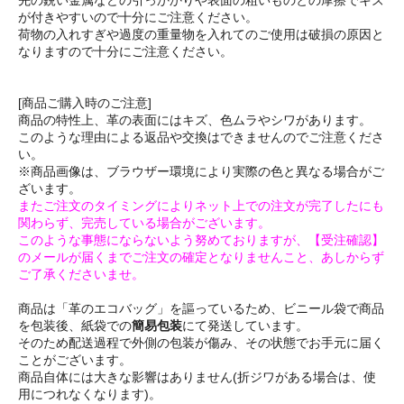
が付きやすいので十分にご注意ください。
荷物の入れすぎや過度の重量物を入れてのご使用は破損の原因と
なりますので十分にご注意ください。
[商品ご購入時のご注意]
商品の特性上、革の表面にはキズ、色ムラやシワがあります。
このような理由による返品や交換はできませんのでご注意くださ
い。
※商品画像は、ブラウザー環境により実際の色と異なる場合がご
ざいます。
またご注文のタイミングによりネット上での注文が完了したにも
関わらず、完売している場合がございます。
このような事態にならないよう努めておりますが、【受注確認】
のメールが届くまでご注文の確定となりませんこと、あしからず
ご了承くださいませ。
商品は「革のエコバッグ」を謳っているため、ビニール袋で商品
を包装後、紙袋での
簡易包装
にて発送しています。
そのため配送過程で外側の包装が傷み、その状態でお手元に届く
ことがございます。
商品自体には大きな影響はありません(折ジワがある場合は、使
用につれなくなります)。