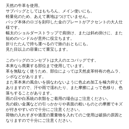
天然の牛革を使用。
サブバッグとしてはもちろん、メイン使いにも。
軽量化のため、あえて裏地はつけていません。
バッグ本体のロゴを刻印した金のプレートがアクセントの大人仕
様です。
幅太のショルダーストラップで肩掛け、または斜め掛けに、また
短めのハンドルが意外に役立ちます。
折りたたんで持ち運べるので旅のおともにも。
見た目以上の容量にて重宝します。
このバッグのコンセプトは大人のエコバッグです。
本来なら廃棄する部位まで使用しています。
革を無駄なく使うため、部位によっては天然皮革特有の色ムラ、
シボなどがあります。
また革本来の風合いを損なわないように色止め加工を極力抑えて
ありますので、汗や雨で濡れたり、また摩擦によって色移り、色
落ちすることがあります。
雨の日や白系統の衣類をご着用の場合はご注意ください。
先の鋭い金属などの引っかかりや表面の粗いものとの摩擦でキズ
が付きやすいので十分にご注意ください。
荷物の入れすぎや過度の重量物を入れてのご使用は破損の原因と
なりますので十分にご注意ください。