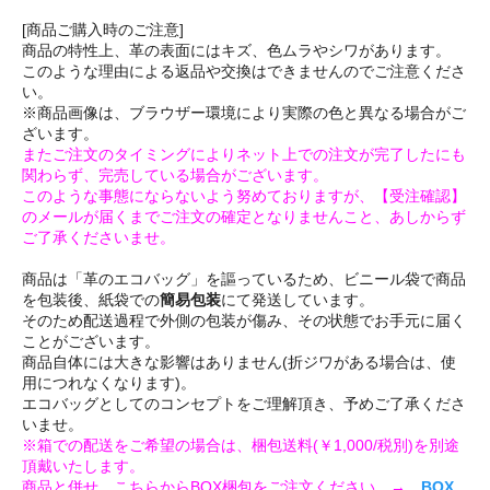
[商品ご購入時のご注意]
商品の特性上、革の表面にはキズ、色ムラやシワがあります。
このような理由による返品や交換はできませんのでご注意くださ
い。
※商品画像は、ブラウザー環境により実際の色と異なる場合がご
ざいます。
またご注文のタイミングによりネット上での注文が完了したにも
関わらず、完売している場合がございます。
このような事態にならないよう努めておりますが、【受注確認】
のメールが届くまでご注文の確定となりませんこと、あしからず
ご了承くださいませ。
商品は「革のエコバッグ」を謳っているため、ビニール袋で商品
を包装後、紙袋での
簡易包装
にて発送しています。
そのため配送過程で外側の包装が傷み、その状態でお手元に届く
ことがございます。
商品自体には大きな影響はありません(折ジワがある場合は、使
用につれなくなります)。
エコバッグとしてのコンセプトをご理解頂き、予めご了承くださ
いませ。
※箱での配送をご希望の場合は、梱包送料(￥1,000/税別)を別途
頂戴いたします。
商品と併せ、こちらからBOX梱包をご注文ください。→
BOX