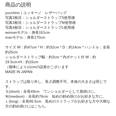
商品の説明
yucchino｜ユッキーノ レザーバッグ
写真2枚目：ショルダーストラップS使用感
写真3枚目：ショルダーストラップM使用感
写真4枚目：ショルダーストラップL使用感
womanモデル：身長161cm
manモデル：身長170cm
サイズ W：約47cm * H：約32cm * D：約14cm * ハンドル：全長
約25cm
ショルダーストラップ幅：約3cm * 内ポケット付 W：約
19.5cm×H：約15cm
（個体により±1cmの誤差がございます
MADE IN JAPAN
ストラップは取り外し、長さ調整不可。本体の大きさは同じで
す。
Ｓ(short)：全長49cm ワンショルダーとして肩掛けに。
Ｍ(medium)：全長約76cm 短めの斜め掛けがお好きな方に。
Ｌ(long)：全長86.5cm 長めのストラップがお好きな方や大柄な
方の斜め掛けにはこちら。