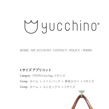
yucchino｜ユッキーノ 大人のための革のエコバッグ
HOME
-
MY ACCOUNT
-
CONTACT
-
POLICY
-
TERMS
Lサイズ アプリコット
Category :
OTONA eco-bag
,
Lサイズ
Group :
ホーム
＞
トートバッグ
＞
単色カラー
＞
Lサイズ
Group :
ホーム
＞
ユニセックス
＞
Lサイズ