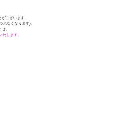
。
とがございます。
つれなくなります)。
ませ。
戴いたします。