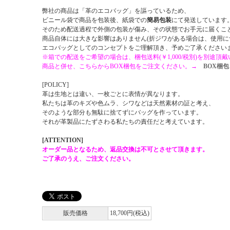
弊社の商品は「革のエコバッグ」を謳っているため、
ビニール袋で商品を包装後、紙袋での
簡易包装
にて発送しています
そのため配送過程で外側の包装が傷み、その状態でお手元に届くこ
商品自体には大きな影響はありません(折ジワがある場合は、使用に
エコバッグとしてのコンセプトをご理解頂き、予めご了承ください
※箱での配送をご希望の場合は、梱包送料(￥1,000/税別)を別途頂
商品と併せ、こちらからBOX梱包をご注文ください。→
BOX梱包
[POLICY]
革は生地とは違い、一枚ごとに表情が異なります。
私たちは革のキズや色ムラ、シワなどは天然素材の証と考え、
そのような部分も無駄に捨てずにバッグを作っています。
それが革製品にたずさわる私たちの責任だと考えています。
[ATTENTION]
オーダー品となるため、返品交換は不可とさせて頂きます。
ご了承のうえ、ご注文ください。
販売価格
18,700円(税込)