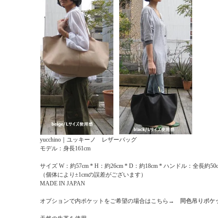
yucchino｜ユッキーノ レザーバッグ
モデル：身長161cm
サイズ W：約57cm * H：約26cm * D：約18cm * ハンドル：全長約50
（個体により±1cmの誤差がございます）
MADE IN JAPAN
オプションで内ポケットをご希望の場合はこちら→
同色吊りポケ