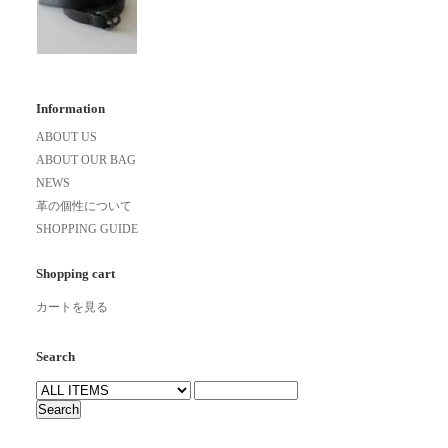
Information
ABOUT US
ABOUT OUR BAG
NEWS
革の個性について
SHOPPING GUIDE
Shopping cart
カートを見る
Search