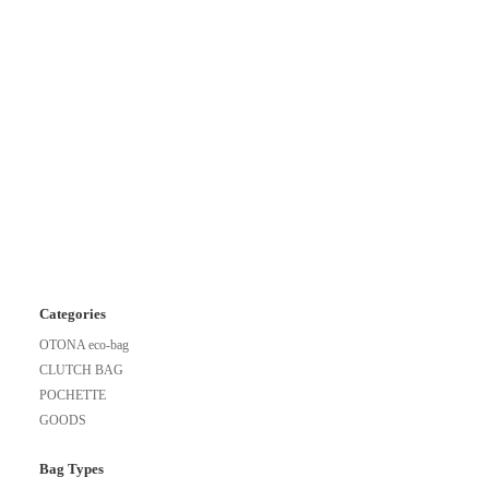
Categories
OTONA eco-bag
CLUTCH BAG
POCHETTE
GOODS
Bag Types