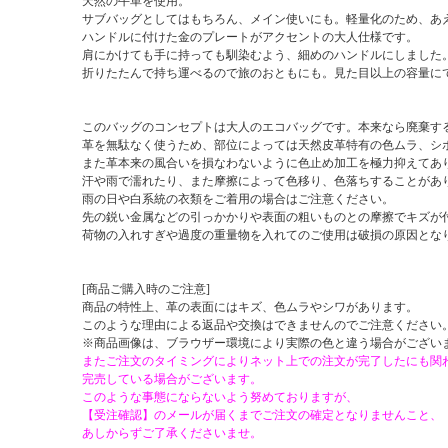
天然の牛革を使用。
サブバッグとしてはもちろん、メイン使いにも。軽量化のため、あ
ハンドルに付けた金のプレートがアクセントの大人仕様です。
肩にかけても手に持っても馴染むよう、細めのハンドルにしました
折りたたんで持ち運べるので旅のおともにも。見た目以上の容量に
このバッグのコンセプトは大人のエコバッグです。本来なら廃棄す
革を無駄なく使うため、部位によっては天然皮革特有の色ムラ、シ
また革本来の風合いを損なわないように色止め加工を極力抑えてあ
汗や雨で濡れたり、また摩擦によって色移り、色落ちすることがあ
雨の日や白系統の衣類をご着用の場合はご注意ください。
先の鋭い金属などの引っかかりや表面の粗いものとの摩擦でキズが
荷物の入れすぎや過度の重量物を入れてのご使用は破損の原因とな
[商品ご購入時のご注意]
商品の特性上、革の表面にはキズ、色ムラやシワがあります。
このような理由による返品や交換はできませんのでご注意ください
※商品画像は、ブラウザー環境により実際の色と違う場合がござい
またご注文のタイミングによりネット上での注文が完了したにも関
完売している場合がございます。
このような事態にならないよう努めておりますが、
【受注確認】のメールが届くまでご注文の確定となりませんこと、
あしからずご了承くださいませ。