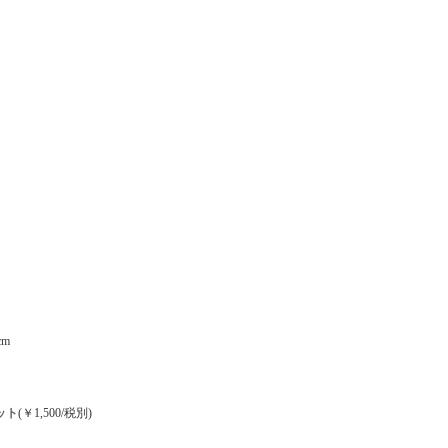
cm
ット
(￥1,500/税別)