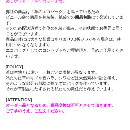
あしからずご了承くださいませ。
弊社の商品は「革のエコバッグ」を謳っているため、
ビニール袋で商品を包装後、紙袋での
簡易包装
にて発送していま
す。
そのため配送過程で外側の包装が傷み、その状態でお手元に届く
ことがございます。
商品自体には大きな影響はありません(折ジワがある場合は、使
用につれなくなります)。
エコバッグとしてのコンセプトをご理解頂き、予めご了承くださ
いませ。
[POLICY]
革は生地とは違い、一枚ごとに表情が異なります。
私たちは革のキズや色ムラ、シワなどは天然素材の証と考え、
そのような部分も無駄に捨てずにバッグを作っています。
それが革製品にたずさわる私たちの責任だと考えています。
[ATTENTION]
オーダー品となるため、返品交換は不可とさせて頂きます。
ご了承のうえ、ご注文ください。