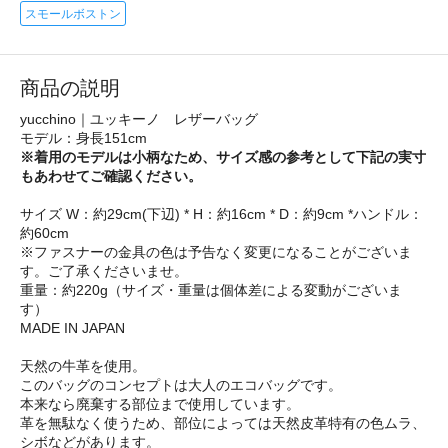
スモールボストン
商品の説明
yucchino｜ユッキーノ レザーバッグ
モデル：身長151cm
※着用のモデルは小柄なため、サイズ感の参考として下記の実寸
もあわせてご確認ください。
サイズ W：約29cm(下辺) * H：約16cm * D：約9cm *ハンドル：
約60cm
※ファスナーの金具の色は予告なく変更になることがございま
す。ご了承くださいませ。
重量：約220g（サイズ・重量は個体差による変動がございま
す）
MADE IN JAPAN
天然の牛革を使用。
このバッグのコンセプトは大人のエコバッグです。
本来なら廃棄する部位まで使用しています。
革を無駄なく使うため、部位によっては天然皮革特有の色ムラ、
シボなどがあります。