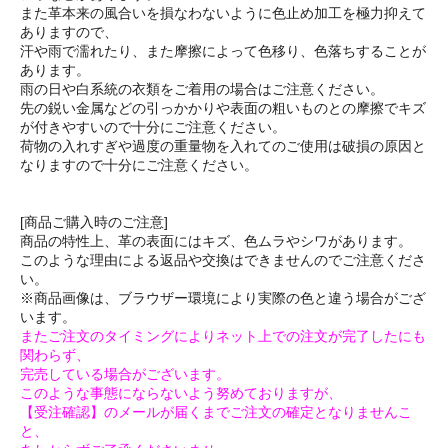
また革本来の風合いを損なわないように色止め加工を極力抑えて
ありますので、
汗や雨で濡れたり、また摩擦によって色移り、色落ちすることが
あります。
雨の日や白系統の衣類をご着用の場合はご注意ください。
先の鋭い金属などの引っかかりや表面の粗いものとの摩擦でキズ
が付きやすいので十分にご注意ください。
荷物の入れすぎや過度の重量物を入れてのご使用は破損の原因と
なりますので十分にご注意ください。
[商品ご購入時のご注意]
商品の特性上、革の表面にはキズ、色ムラやシワがあります。
このような理由による返品や交換はできませんのでご注意くださ
い。
※商品画像は、ブラウザー環境により実際の色と違う場合がござ
います。
またご注文のタイミングによりネット上での注文が完了したにも
関わらず、
完売している場合がございます。
このような事態にならないよう努めておりますが、
【受注確認】のメールが届くまでご注文の確定となりませんこ
と、