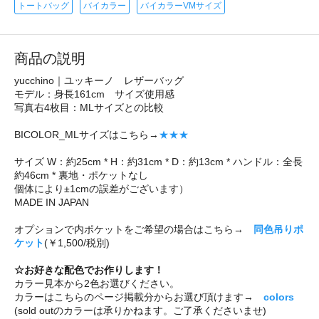
トートバッグ
バイカラー
バイカラーVMサイズ
商品の説明
yucchino｜ユッキーノ レザーバッグ
モデル：身長161cm サイズ使用感
写真右4枚目：MLサイズとの比較
BICOLOR_MLサイズはこちら→
★★★
サイズ W：約25cm * H：約31cm * D：約13cm * ハンドル：全長
約46cm * 裏地・ポケットなし
個体により±1cmの誤差がございます）
MADE IN JAPAN
オプションで内ポケットをご希望の場合はこちら→
同色吊りポ
ケット
(￥1,500/税別)
☆お好きな配色でお作りします！
カラー見本から2色お選びください。
カラーはこちらのページ掲載分からお選び頂けます→
colors
(sold outのカラーは承りかねます。ご了承くださいませ)