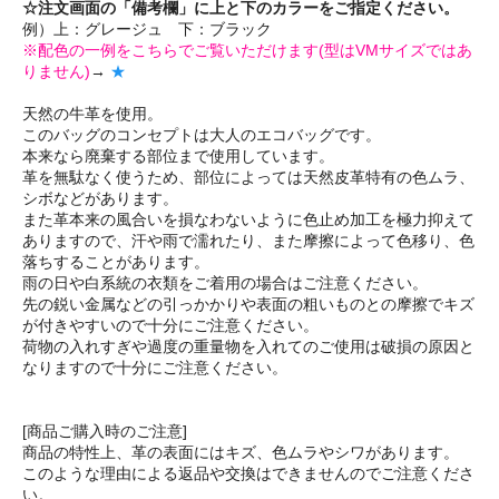
☆注文画面の「備考欄」に上と下のカラーをご指定ください。
例）上：グレージュ 下：ブラック
※配色の一例をこちらでご覧いただけます(型はVMサイズではあ
りません)
→
★
天然の牛革を使用。
このバッグのコンセプトは大人のエコバッグです。
本来なら廃棄する部位まで使用しています。
革を無駄なく使うため、部位によっては天然皮革特有の色ムラ、
シボなどがあります。
また革本来の風合いを損なわないように色止め加工を極力抑えて
ありますので、汗や雨で濡れたり、また摩擦によって色移り、色
落ちすることがあります。
雨の日や白系統の衣類をご着用の場合はご注意ください。
先の鋭い金属などの引っかかりや表面の粗いものとの摩擦でキズ
が付きやすいので十分にご注意ください。
荷物の入れすぎや過度の重量物を入れてのご使用は破損の原因と
なりますので十分にご注意ください。
[商品ご購入時のご注意]
商品の特性上、革の表面にはキズ、色ムラやシワがあります。
このような理由による返品や交換はできませんのでご注意くださ
い。