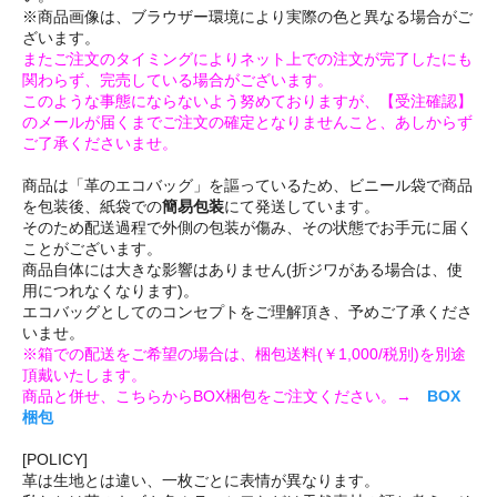
※商品画像は、ブラウザー環境により実際の色と異なる場合がご
ざいます。
またご注文のタイミングによりネット上での注文が完了したにも
関わらず、完売している場合がございます。
このような事態にならないよう努めておりますが、【受注確認】
のメールが届くまでご注文の確定となりませんこと、あしからず
ご了承くださいませ。
商品は「革のエコバッグ」を謳っているため、ビニール袋で商品
を包装後、紙袋での
簡易包装
にて発送しています。
そのため配送過程で外側の包装が傷み、その状態でお手元に届く
ことがございます。
商品自体には大きな影響はありません(折ジワがある場合は、使
用につれなくなります)。
エコバッグとしてのコンセプトをご理解頂き、予めご了承くださ
いませ。
※箱での配送をご希望の場合は、梱包送料(￥1,000/税別)を別途
頂戴いたします。
商品と併せ、こちらからBOX梱包をご注文ください。→
BOX
梱包
[POLICY]
革は生地とは違い、一枚ごとに表情が異なります。