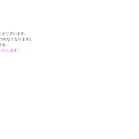
。
とがございます。
つれなくなります)。
ませ。
戴いたします。