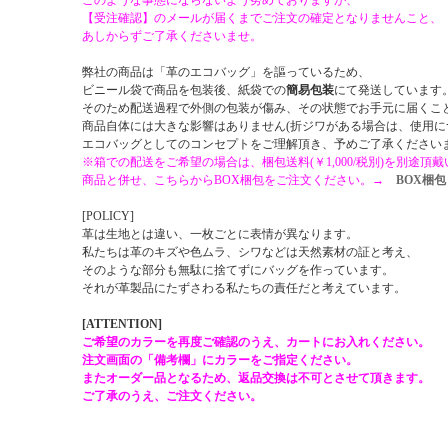
このような事態にならないよう努めておりますが、
【受注確認】のメールが届くまでご注文の確定となりませんこと、
あしからずご了承くださいませ。
弊社の商品は「革のエコバッグ」を謳っているため、
ビニール袋で商品を包装後、紙袋での
簡易包装
にて発送しています
そのため配送過程で外側の包装が傷み、その状態でお手元に届くこ
商品自体には大きな影響はありません(折ジワがある場合は、使用に
エコバッグとしてのコンセプトをご理解頂き、予めご了承ください
※箱での配送をご希望の場合は、梱包送料(￥1,000/税別)を別途頂
商品と併せ、こちらからBOX梱包をご注文ください。→
BOX梱包
[POLICY]
革は生地とは違い、一枚ごとに表情が異なります。
私たちは革のキズや色ムラ、シワなどは天然素材の証と考え、
そのような部分も無駄に捨てずにバッグを作っています。
それが革製品にたずさわる私たちの責任だと考えています。
[ATTENTION]
ご希望のカラーを再度ご確認のうえ、カートにお入れください。
注文画面の「備考欄」にカラーをご指定ください。
またオーダー品となるため、返品交換は不可とさせて頂きます。
ご了承のうえ、ご注文ください。