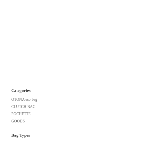
Categories
OTONA eco-bag
CLUTCH BAG
POCHETTE
GOODS
Bag Types