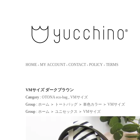
yucchino｜ユッキーノ 大人のための革のエコバッグ
HOME
-
MY ACCOUNT
-
CONTACT
-
POLICY
-
TERMS
VMサイズ ダークブラウン
Category :
OTONA eco-bag
,
VMサイズ
Group :
ホーム
＞
トートバッグ
＞
単色カラー
＞
VMサイズ
Group :
ホーム
＞
ユニセックス
＞
VMサイズ