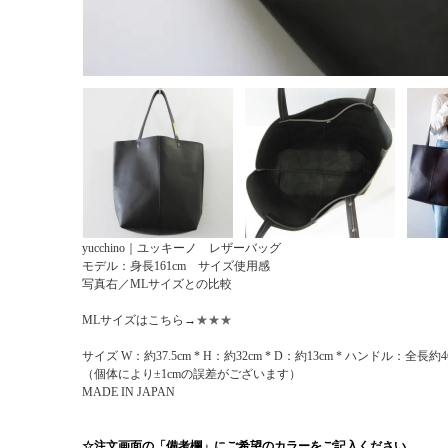
yucchino｜ユッキーノ レザーバッグ
モデル：身長161cm サイズ使用感
写真右／MLサイズとの比較
MLサイズはこちら→
★★★
サイズ W：約37.5cm * H：約32cm * D：約13cm * ハンドル：全長
（個体により±1cmの誤差がございます）
MADE IN JAPAN
☆注文画面の「備考欄」にご希望のカラーをご記入ください。