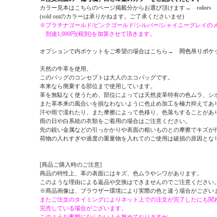
カラー見本はこちらのページ掲載分からお選び頂けます→
colors
(sold outのカラーは承りかねます。ご了承くださいませ)
※プラチナゴールド/ピンクゴールド/シルバー/シャイニーグレイの
別途1,000円(税別)を加算させて頂きます。
オプションで内ポケットをご希望の場合はこちら→
同色吊りポケ
天然の牛革を使用。
このバッグのコンセプトは大人のエコバッグです。
本来なら廃棄する部位まで使用しています。
革を無駄なく使うため、部位によっては天然皮革特有の色ムラ、シ
また革本来の風合いを損なわないように色止め加工を極力抑えてあ
汗や雨で濡れたり、また摩擦によって色移り、色落ちすることがあ
雨の日や白系統の衣類をご着用の場合はご注意ください。
先の鋭い金属などの引っかかりや表面の粗いものとの摩擦でキズが
荷物の入れすぎや過度の重量物を入れてのご使用は破損の原因とな
[商品ご購入時のご注意]
商品の特性上、革の表面にはキズ、色ムラやシワがあります。
このような理由による返品や交換はできませんのでご注意ください
※商品画像は、ブラウザー環境により実際の色と違う場合がござい
またご注文のタイミングによりネット上での注文が完了したにも関
完売している場合がございます。