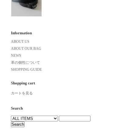
Information
ABOUT US
ABOUT OUR BAG
NEWS
革の個性について
SHOPPING GUIDE
Shopping cart
カートを見る
Search