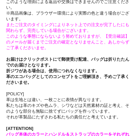
このような理由による返品や交換はできませんのでご注意くださ
い。
※商品画像は、ブラウザー環境により実際の色と違う場合がござ
います。
またご注文のタイミングによりネット上での注文が完了したにも
関わらず、完売している場合がございます。
このような事態にならないよう努めておりますが、【受注確認】
のメールが届くまでご注文の確定となりませんこと、あしからず
ご了承くださいませ。
お届けはクリックポストにて郵便受け配達、バッグは折りたたん
でのお届けとなります。
折ジワがある場合は、使用につれなくなります。
革のエコバッグとしてのコンセプトをご理解頂き、予めご了承く
ださいませ。
[POLICY]
革は生地とは違い、一枚ごとに表情が異なります。
私たちは革のキズや色ムラ、シワなどは天然素材の証と考え、そ
のような部分も無駄に捨てずにバッグを作っています。
それが革製品にたずさわる私たちの責任だと考えています。
[ATTENTION]
バッグ本体のカラーとハンドル＆ストラップのカラーをそれぞれ