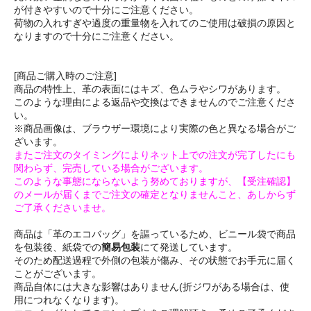
が付きやすいので十分にご注意ください。
荷物の入れすぎや過度の重量物を入れてのご使用は破損の原因と
なりますので十分にご注意ください。
[商品ご購入時のご注意]
商品の特性上、革の表面にはキズ、色ムラやシワがあります。
このような理由による返品や交換はできませんのでご注意くださ
い。
※商品画像は、ブラウザー環境により実際の色と異なる場合がご
ざいます。
またご注文のタイミングによりネット上での注文が完了したにも
関わらず、完売している場合がございます。
このような事態にならないよう努めておりますが、【受注確認】
のメールが届くまでご注文の確定となりませんこと、あしからず
ご了承くださいませ。
商品は「革のエコバッグ」を謳っているため、ビニール袋で商品
を包装後、紙袋での
簡易包装
にて発送しています。
そのため配送過程で外側の包装が傷み、その状態でお手元に届く
ことがございます。
商品自体には大きな影響はありません(折ジワがある場合は、使
用につれなくなります)。