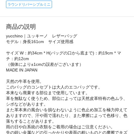
ラウンドリバーシブルミニ
商品の説明
yucchino｜ユッキーノ レザーバッグ
モデル：身長161cm サイズ使用感
サイズ W：約34cm * H(バッグの口から底まで)：約19cm * マ
チ：約12cm
（個体により±1cmの誤差がございます）
MADE IN JAPAN
天然の牛革を使用。
このバッグのコンセプトは大人のエコバッグです。
本来なら廃棄する部位まで使用しています。
革を無駄なく使うため、部位によっては天然皮革特有の色ムラ、
シボなどがあります。
また革本来の風合いを損なわないように色止め加工を極力抑えて
ありますので、汗や雨で濡れたり、また摩擦によって色移り、色
落ちすることがあります。
雨の日や白系統の衣類をご着用の場合はご注意ください。
先の鋭い金属などの引っかかりや表面の粗いものとの摩擦でキズ