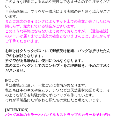
このような理由による返品や交換はできませんのでご注意くださ
い。
※商品画像は、ブラウザー環境により実際の色と違う場合がござ
います。
またご注文のタイミングによりネット上での注文が完了したにも
関わらず、完売している場合がございます。
このような事態にならないよう努めておりますが、【受注確認】
のメールが届くまでご注文の確定となりませんこと、あしからず
ご了承くださいませ。
お届けはクリックポストにて郵便受け配達、バッグは折りたたん
でのお届けとなります。
折ジワがある場合は、使用につれなくなります。
革のエコバッグとしてのコンセプトをご理解頂き、予めご了承く
ださいませ。
[POLICY]
革は生地とは違い、一枚ごとに表情が異なります。
私たちは革のキズや色ムラ、シワなどは天然素材の証と考え、そ
のような部分も無駄に捨てずにバッグを作っています。
それが革製品にたずさわる私たちの責任だと考えています。
[ATTENTION]
バッグ本体のカラーとハンドル＆ストラップのカラーをそれぞれ