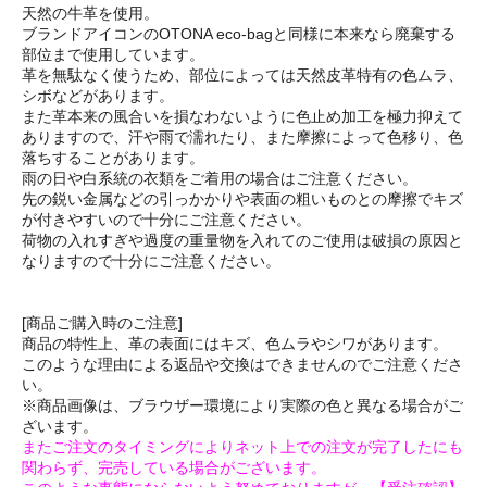
天然の牛革を使用。
ブランドアイコンのOTONA eco-bagと同様に本来なら廃棄する
部位まで使用しています。
革を無駄なく使うため、部位によっては天然皮革特有の色ムラ、
シボなどがあります。
また革本来の風合いを損なわないように色止め加工を極力抑えて
ありますので、汗や雨で濡れたり、また摩擦によって色移り、色
落ちすることがあります。
雨の日や白系統の衣類をご着用の場合はご注意ください。
先の鋭い金属などの引っかかりや表面の粗いものとの摩擦でキズ
が付きやすいので十分にご注意ください。
荷物の入れすぎや過度の重量物を入れてのご使用は破損の原因と
なりますので十分にご注意ください。
[商品ご購入時のご注意]
商品の特性上、革の表面にはキズ、色ムラやシワがあります。
このような理由による返品や交換はできませんのでご注意くださ
い。
※商品画像は、ブラウザー環境により実際の色と異なる場合がご
ざいます。
またご注文のタイミングによりネット上での注文が完了したにも
関わらず、完売している場合がございます。