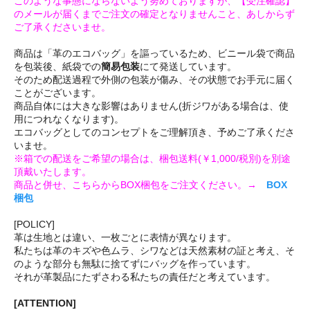
このような事態にならないよう努めておりますが、【受注確認】
のメールが届くまでご注文の確定となりませんこと、あしからず
ご了承くださいませ。
商品は「革のエコバッグ」を謳っているため、ビニール袋で商品
を包装後、紙袋での
簡易包装
にて発送しています。
そのため配送過程で外側の包装が傷み、その状態でお手元に届く
ことがございます。
商品自体には大きな影響はありません(折ジワがある場合は、使
用につれなくなります)。
エコバッグとしてのコンセプトをご理解頂き、予めご了承くださ
いませ。
※箱での配送をご希望の場合は、梱包送料(￥1,000/税別)を別途
頂戴いたします。
商品と併せ、こちらからBOX梱包をご注文ください。→
BOX
梱包
[POLICY]
革は生地とは違い、一枚ごとに表情が異なります。
私たちは革のキズや色ムラ、シワなどは天然素材の証と考え、そ
のような部分も無駄に捨てずにバッグを作っています。
それが革製品にたずさわる私たちの責任だと考えています。
[ATTENTION]