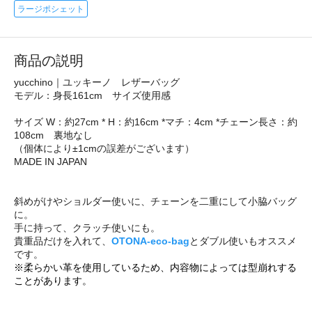
ラージポシェット
商品の説明
yucchino｜ユッキーノ レザーバッグ
モデル：身長161cm サイズ使用感
サイズ W：約27cm * H：約16cm *マチ：4cm *チェーン長さ：約
108cm 裏地なし
（個体により±1cmの誤差がございます）
MADE IN JAPAN
斜めがけやショルダー使いに、チェーンを二重にして小脇バッグ
に。
手に持って、クラッチ使いにも。
貴重品だけを入れて、
OTONA-eco-bag
とダブル使いもオススメ
です。
※柔らかい革を使用しているため、内容物によっては型崩れする
ことがあります。