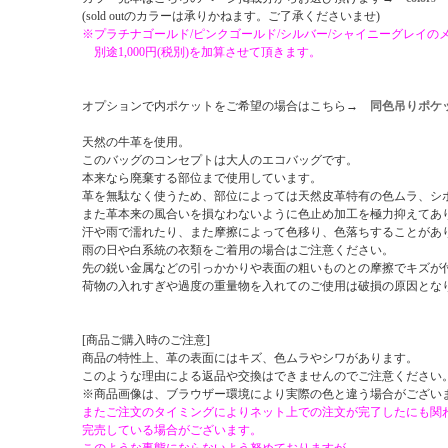
(sold outのカラーは承りかねます。ご了承くださいませ)
※プラチナゴールド/ピンクゴールド/シルバー/シャイニーグレイの
別途1,000円(税別)を加算させて頂きます。
オプションで内ポケットをご希望の場合はこちら→
同色吊りポケ
天然の牛革を使用。
このバッグのコンセプトは大人のエコバッグです。
本来なら廃棄する部位まで使用しています。
革を無駄なく使うため、部位によっては天然皮革特有の色ムラ、シ
また革本来の風合いを損なわないように色止め加工を極力抑えてあ
汗や雨で濡れたり、また摩擦によって色移り、色落ちすることがあ
雨の日や白系統の衣類をご着用の場合はご注意ください。
先の鋭い金属などの引っかかりや表面の粗いものとの摩擦でキズが
荷物の入れすぎや過度の重量物を入れてのご使用は破損の原因とな
[商品ご購入時のご注意]
商品の特性上、革の表面にはキズ、色ムラやシワがあります。
このような理由による返品や交換はできませんのでご注意ください
※商品画像は、ブラウザー環境により実際の色と違う場合がござい
またご注文のタイミングによりネット上での注文が完了したにも関
完売している場合がございます。