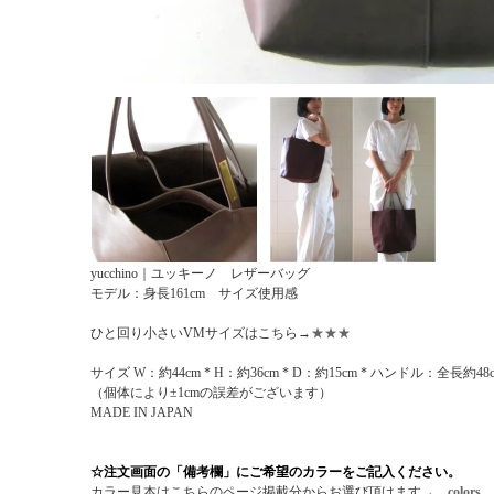
yucchino｜ユッキーノ レザーバッグ
モデル：身長161cm サイズ使用感
ひと回り小さいVMサイズはこちら→
★★★
サイズ W：約44cm * H：約36cm * D：約15cm * ハンドル：全長約
（個体により±1cmの誤差がございます）
MADE IN JAPAN
☆注文画面の「備考欄」にご希望のカラーをご記入ください。
カラー見本はこちらのページ掲載分からお選び頂けます→
colors