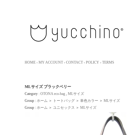
yucchino｜ユッキーノ 大人のための革のエコバッグ
HOME
-
MY ACCOUNT
-
CONTACT
-
POLICY
-
TERMS
MLサイズ ブラックベリー
Category :
OTONA eco-bag
,
MLサイズ
Group :
ホーム
＞
トートバッグ
＞
単色カラー
＞
MLサイズ
Group :
ホーム
＞
ユニセックス
＞
MLサイズ