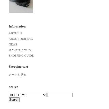
Information
ABOUT US
ABOUT OUR BAG
NEWS
革の個性について
SHOPPING GUIDE
Shopping cart
カートを見る
Search