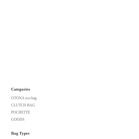
Categories
OTONA eco-bag
CLUTCH BAG
POCHETTE
GOODS
Bag Types