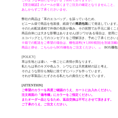
このような事態にならないよう努めておりますが、
【受注確認】のメールが届くまでご注文の確定となりませんこと、
あしからずご了承くださいませ。
弊社の商品は「革のエコバッグ」を謳っているため、
ビニール袋で商品を包装後、紙袋での
簡易包装
にて発送しています
そのため配送過程で外側の包装が傷み、その状態でお手元に届くこ
商品自体には大きな影響はありません(折ジワがある場合は、使用に
エコバッグとしてのコンセプトをご理解頂き、予めご了承ください
※箱での配送をご希望の場合は、梱包送料(￥1,000/税別)を別途頂
商品と併せ、こちらからBOX梱包をご注文ください。→
BOX梱包
[POLICY]
革は生地とは違い、一枚ごとに表情が異なります。
私たちは革のキズや色ムラ、シワなどは天然素材の証と考え、
そのような部分も無駄に捨てずにバッグを作っています。
それが革製品にたずさわる私たちの責任だと考えています。
[ATTENTION]
ご希望のカラーを再度ご確認のうえ、カートにお入れください。
注文画面の「備考欄」にカラーをご指定ください。
またオーダー品となるため、返品交換は不可とさせて頂きます。
ご了承のうえ、ご注文ください。