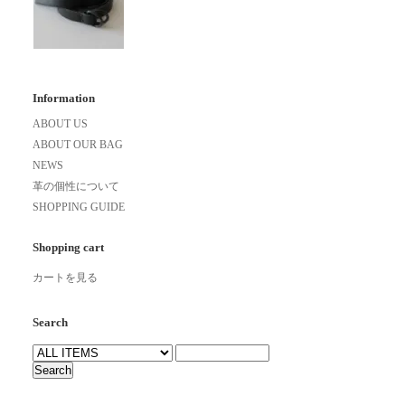
Information
ABOUT US
ABOUT OUR BAG
NEWS
革の個性について
SHOPPING GUIDE
Shopping cart
カートを見る
Search