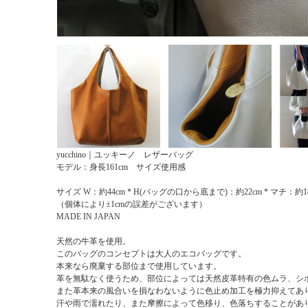
yucchino｜ユッキーノ レザーバッグ
モデル：身長161cm サイズ使用感
サイズ W：約44cm * H(バッグの口から底まで)：約22cm * マチ：約1
（個体により±1cmの誤差がございます）
MADE IN JAPAN
天然の牛革を使用。
このバッグのコンセプトは大人のエコバッグです。
本来なら廃棄する部位まで使用しています。
革を無駄なく使うため、部位によっては天然皮革特有の色ムラ、シ
また革本来の風合いを損なわないように色止め加工を極力抑えてあ
汗や雨で濡れたり、また摩擦によって色移り、色落ちすることがあ