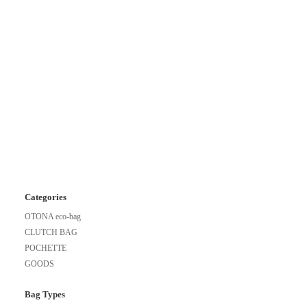
Categories
OTONA eco-bag
CLUTCH BAG
POCHETTE
GOODS
Bag Types