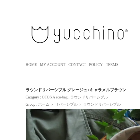
yucchino｜ユッキーノ 大人のための革のエコバッグ
HOME
-
MY ACCOUNT
-
CONTACT
-
POLICY
-
TERMS
ラウンドリバーシブル グレージュ+キャラメルブラウン
Category :
OTONA eco-bag
,
ラウンドリバーシブル
Group :
ホーム
＞
リバーシブル
＞
ラウンドリバーシブル