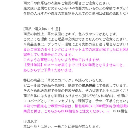
雨の日や白系統の衣類をご着用の場合はご注意ください。
先の鋭い金属などの引っかかりや表面の粗いものとの摩擦でキズが
荷物の入れすぎや過度の重量物を入れてのご使用は破損の原因とな
[商品ご購入時のご注意]
商品の特性上、革の表面にはキズ、色ムラやシワがあります。
このような理由による返品や交換はできませんのでご注意ください
※商品画像は、ブラウザー環境により実際の色と違う場合がござい
またご注文のタイミングによりネット上での注文が完了したにも関
完売している場合がございます。
このような事態にならないよう努めておりますが、
【受注確認】のメールが届くまでご注文の確定となりませんこと、
あしからずご了承くださいませ。
弊社の商品は「革のエコバッグ」を謳っているため、
ビニール袋で商品を包装後、紙袋での
簡易包装
にて発送しています
そのため配送過程で外側の包装が傷み、その状態でお手元に届くこ
商品自体には大きな影響はありません(折ジワがある場合は、使用に
エコバッグとしてのコンセプトをご理解頂き、予めご了承ください
※箱での配送をご希望の場合は、梱包送料(￥1,000/税別)を別途頂
商品と併せ、こちらからBOX梱包をご注文ください。→
BOX梱包
[POLICY]
革は生地とは違い、一枚ごとに表情が異なります。