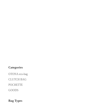
Categories
OTONA eco-bag
CLUTCH BAG
POCHETTE
GOODS
Bag Types