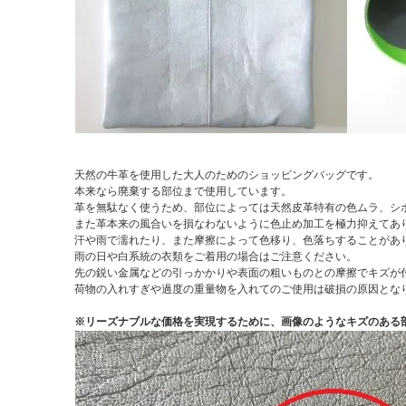
天然の牛革を使用した大人のためのショッピングバッグです。
本来なら廃棄する部位まで使用しています。
革を無駄なく使うため、部位によっては天然皮革特有の色ムラ、シ
また革本来の風合いを損なわないように色止め加工を極力抑えてあ
汗や雨で濡れたり、また摩擦によって色移り、色落ちすることがあ
雨の日や白系統の衣類をご着用の場合はご注意ください。
先の鋭い金属などの引っかかりや表面の粗いものとの摩擦でキズが
荷物の入れすぎや過度の重量物を入れてのご使用は破損の原因とな
※リーズナブルな価格を実現するために、画像のようなキズのある