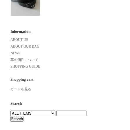
Information
ABOUT US
ABOUT OUR BAG
NEWS
革の個性について
SHOPPING GUIDE
Shopping cart
カートを見る
Search