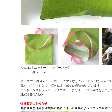
yucchino｜ユッキーノ レザーバッグ
モデル：身長161cm
サイズ W：約34cm * H：約37cm * マチなし * ハンドル：約17cm *
裏地・ポケットなし （個体により±1cmの誤差がございます）
ハンドル＆ストラップ：ポリエステルまたはナイロン素材を使用し
MADE IN JAPAN
仕様変更のお知らせ
商品画像とは異なり実際の商品には下の画像のようにバッグ本体中