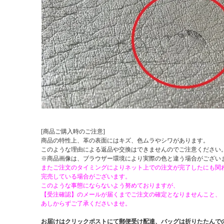
[商品ご購入時のご注意]
商品の特性上、革の表面にはキズ、色ムラやシワがあります。
このような理由による返品や交換はできませんのでご注意ください
※商品画像は、ブラウザー環境により実際の色と違う場合がござい
またご注文のタイミングによりネット上での注文が完了したにも関
完売している場合がございます。
このような事態にならないよう努めておりますが、
【受注確認】のメールが届くまでご注文の確定となりませんこと、
あしからずご了承くださいませ。
お届けはクリックポストにて郵便受け配達、バッグは折りたたんで