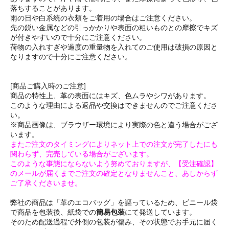
落ちすることがあります。
雨の日や白系統の衣類をご着用の場合はご注意ください。
先の鋭い金属などの引っかかりや表面の粗いものとの摩擦でキズ
が付きやすいので十分にご注意ください。
荷物の入れすぎや過度の重量物を入れてのご使用は破損の原因と
なりますので十分にご注意ください。
[商品ご購入時のご注意]
商品の特性上、革の表面にはキズ、色ムラやシワがあります。
このような理由による返品や交換はできませんのでご注意くださ
い。
※商品画像は、ブラウザー環境により実際の色と違う場合がござ
います。
またご注文のタイミングによりネット上での注文が完了したにも
関わらず、完売している場合がございます。
このような事態にならないよう努めておりますが、【受注確認】
のメールが届くまでご注文の確定となりませんこと、あしからず
ご了承くださいませ。
弊社の商品は「革のエコバッグ」を謳っているため、ビニール袋
で商品を包装後、紙袋での
簡易包装
にて発送しています。
そのため配送過程で外側の包装が傷み、その状態でお手元に届く