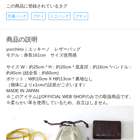
この商品に登録されているタグ
巾着バッグ
プティ
ミニバッグ
プティ
商品の説明
yucchino｜ユッキーノ レザーバッグ
モデル：身長161cm サイズ使用感
サイズ W：約25cm * H：約20cm * 底直径：約16cm *ハンドル：
約45cm (紐全長：約60cm)
ポケット：W約10cm X H約13cm * 裏地なし
（個体により±1cmの誤差がございます）
MADE IN JAPAN
※このアイテムはOFFICIAL WEB SHOPのみでの取扱商品です。
※柔らかい革を使用しているため、自立はしません。