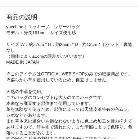
商品の説明
yucchino｜ユッキーノ レザーバッグ
モデル：身長161cm サイズ使用感
サイズ W：約37cm * H：約25cm * D：約13cm * ポケット・裏地
なし
（個体により±1cmの誤差がございます）
MADE IN JAPAN
※このアイテムはOFFICIAL WEB SHOPのみでの取扱商品です。
※柔らかい革を使用しているため、自立はしません。
天然の牛革を使用。
このバッグのコンセプトは大人のエコバッグです。
本来なら廃棄する部位まで使用しています。
革を無駄なく使うため、部位によっては天然皮革特有の色ムラ、
シボなどがあります。
また革本来の風合いを損なわないように色止め加工を極力抑えて
ありますので、汗や雨で濡れたり、また摩擦によって色移り、色
落ちすることがあります。
雨の日や白系統の衣類をご着用の場合はご注意ください。