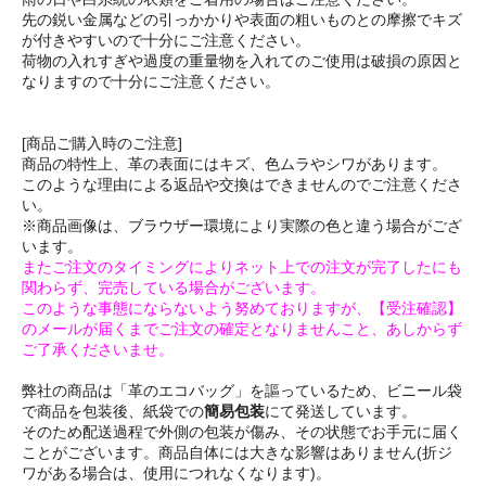
先の鋭い金属などの引っかかりや表面の粗いものとの摩擦でキズ
が付きやすいので十分にご注意ください。
荷物の入れすぎや過度の重量物を入れてのご使用は破損の原因と
なりますので十分にご注意ください。
[商品ご購入時のご注意]
商品の特性上、革の表面にはキズ、色ムラやシワがあります。
このような理由による返品や交換はできませんのでご注意くださ
い。
※商品画像は、ブラウザー環境により実際の色と違う場合がござ
います。
またご注文のタイミングによりネット上での注文が完了したにも
関わらず、完売している場合がございます。
このような事態にならないよう努めておりますが、【受注確認】
のメールが届くまでご注文の確定となりませんこと、あしからず
ご了承くださいませ。
弊社の商品は「革のエコバッグ」を謳っているため、ビニール袋
で商品を包装後、紙袋での
簡易包装
にて発送しています。
そのため配送過程で外側の包装が傷み、その状態でお手元に届く
ことがございます。商品自体には大きな影響はありません(折ジ
ワがある場合は、使用につれなくなります)。