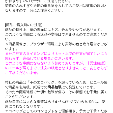
が付きやすいので十分にご注意ください。
荷物の入れすぎや過度の重量物を入れてのご使用は破損の原因と
なりますので十分にご注意ください。
[商品ご購入時のご注意]
商品の特性上、革の表面にはキズ、色ムラやシワがあります。
このような理由による返品や交換はできませんのでご注意くださ
い。
※商品画像は、ブラウザー環境により実際の色と違う場合がござ
います。
またご注文のタイミングによりネット上での注文が完了したにも
関わらず、完売している場合がございます。
このような事態にならないよう努めておりますが、【受注確認】
のメールが届くまでご注文の確定となりませんこと、あしからず
ご了承くださいませ。
弊社の商品は「革のエコバッグ」を謳っているため、ビニール袋
で商品を包装後、紙袋での
簡易包装
にて発送しています。
そのため配送過程で外側の包装が傷み、その状態でお手元に届く
ことがございます。
商品自体には大きな影響はありません(折ジワがある場合は、使
用につれなくなります)。
エコバッグとしてのコンセプトをご理解頂き、予めご了承くださ