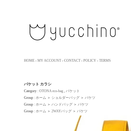
yucchino｜ユッキーノ 大人のための革のエコバッグ
HOME
-
MY ACCOUNT
-
CONTACT
-
POLICY
-
TERMS
バケット カラシ
Category :
OTONA eco-bag
,
バケット
Group :
ホーム
＞
ショルダーバッグ
＞
バケツ
Group :
ホーム
＞
ハンドバッグ
＞
バケツ
Group :
ホーム
＞
2WAYバッグ
＞
バケツ