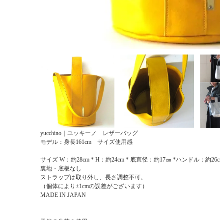
yucchino｜ユッキーノ レザーバッグ
モデル：身長161cm サイズ使用感
サイズ W：約28cm * H：約24cm * 底直径：約17㎝ *ハンドル：約26
裏地・底板なし
ストラップは取り外し、長さ調整不可。
（個体により±1cmの誤差がございます）
MADE IN JAPAN