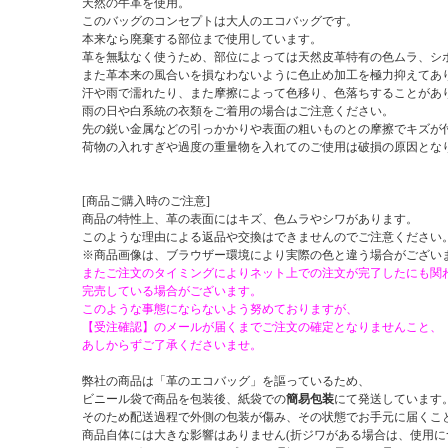
天然の牛革を使用。
このバッグのコンセプトは大人のエコバッグです。
本来なら廃棄する部位まで使用しています。
革を無駄なく使うため、部位によっては天然皮革特有の色ムラ、シ
また革本来の風合いを損なわないように色止め加工を極力抑えてあ
汗や雨で濡れたり、また摩擦によって色移り、色落ちすることがあ
雨の日や白系統の衣類をご着用の場合はご注意ください。
先の鋭い金属などの引っかかりや表面の粗いものとの摩擦でキズが
荷物の入れすぎや過度の重量物を入れてのご使用は破損の原因とな
[商品ご購入時のご注意]
商品の特性上、革の表面にはキズ、色ムラやシワがあります。
このような理由による返品や交換はできませんのでご注意ください
※商品画像は、ブラウザー環境により実際の色と違う場合がござい
またご注文のタイミングによりネット上での注文が完了したにも関
完売している場合がございます。
このような事態にならないよう努めておりますが、
【受注確認】のメールが届くまでご注文の確定となりませんこと、
あしからずご了承くださいませ。
弊社の商品は「革のエコバッグ」を謳っているため、
ビニール袋で商品を包装後、紙袋での
簡易包装
にて発送しています
そのため配送過程で外側の包装が傷み、その状態でお手元に届くこ
商品自体には大きな影響はありません(折ジワがある場合は、使用に