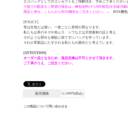
エコバッグとしてのコンセプトをご理解頂き、予めご了承ください
※箱での配送をご希望の場合は、梱包送料(￥1,000/税別)を別途頂
商品と併せ、こちらからBOX梱包をご注文ください。→
BOX梱包
[POLICY]
革は生地とは違い、一枚ごとに表情が異なります。
私たちは革のキズや色ムラ、シワなどは天然素材の証と考え、
そのような部分も無駄に捨てずにバッグを作っています。
それが革製品にたずさわる私たちの責任だと考えています。
[ATTENTION]
オーダー品となるため、返品交換は不可とさせて頂きます。
ご了承のうえ、ご注文ください。
販売価格
12,100円(税込)
この商品について問い合わせる