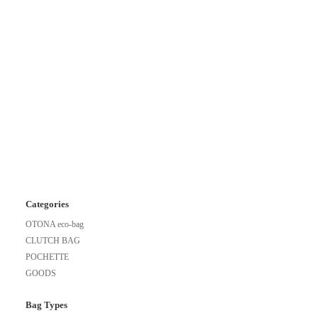
Categories
OTONA eco-bag
CLUTCH BAG
POCHETTE
GOODS
Bag Types