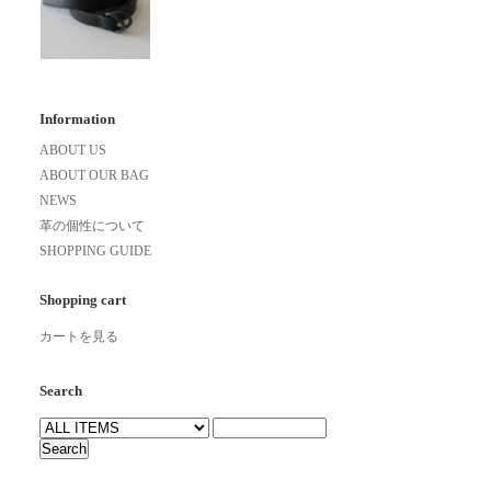
Information
ABOUT US
ABOUT OUR BAG
NEWS
革の個性について
SHOPPING GUIDE
Shopping cart
カートを見る
Search