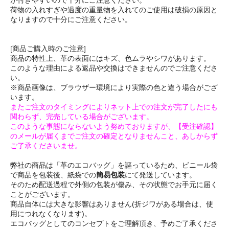
が付きやすいので十分にご注意ください。
荷物の入れすぎや過度の重量物を入れてのご使用は破損の原因と
なりますので十分にご注意ください。
[商品ご購入時のご注意]
商品の特性上、革の表面にはキズ、色ムラやシワがあります。
このような理由による返品や交換はできませんのでご注意くださ
い。
※商品画像は、ブラウザー環境により実際の色と違う場合がござ
います。
またご注文のタイミングによりネット上での注文が完了したにも
関わらず、完売している場合がございます。
このような事態にならないよう努めておりますが、【受注確認】
のメールが届くまでご注文の確定となりませんこと、あしからず
ご了承くださいませ。
弊社の商品は「革のエコバッグ」を謳っているため、ビニール袋
で商品を包装後、紙袋での
簡易包装
にて発送しています。
そのため配送過程で外側の包装が傷み、その状態でお手元に届く
ことがございます。
商品自体には大きな影響はありません(折ジワがある場合は、使
用につれなくなります)。
エコバッグとしてのコンセプトをご理解頂き、予めご了承くださ